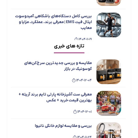
بررسی کامل دستگاه‌های باشگاهی آمیدوسوت
ایتال فیت EMS | معرفی برند، عملکرد، مزایا و
معایب
1404-11-19
تازه های خبری
بررسی جامع و مقایسه یخچال فریزر دوقلو
تاکنوگلد مدل‌های 901، 803، 801، 702 و 701
مقایسه و بررسی جدیدترین سرخ‌کن‌های
1404-11-15
گوسونیک در بازار
1404-12-04
معرفی اسپرسو ساز ها و چای ساز های بویانت
1404-08-19
معرفی ست آشپزخانه پارتی تایم برند آریته +
بهترین قیمت خرید + عکس
1404-12-01
بهترین محصولات MGS + عکس و معرفی و
بهترین قیمت خرید
بررسی و مقایسه لوازم خانگی نانیوا
1404-08-19
1404-11-24