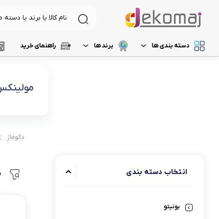
دسته بندی ها
برند ها
راهنمای خرید
لیست 1
د
لوازم برقی آشپزخانه
غذاساز و خردکن
مولینکس
لیست 2
م
نظافت و شستشو
مخلوط کن
خردکن
لیست 3
ر
آرایشی و بهداشتی
آسیاب
دکوماژ
لیست 4
آ
تهویه، سرمایش و گرمایش
رنده برقی
لیست 5
میوه خشک کن
انتخاب دسته‌ بندی
م
همزن
بونیتو
گوشت کوب برقی