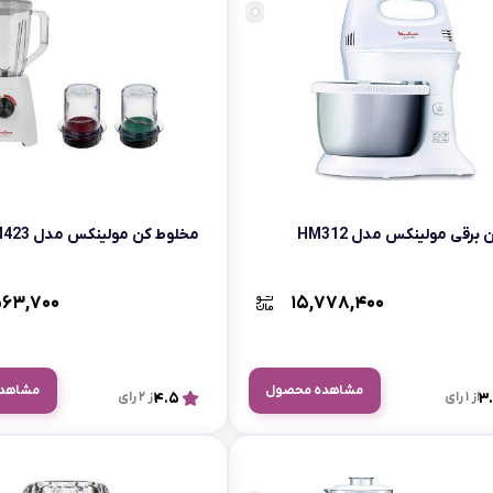
اسمگ
اورال بی
دفترچه راهنما میگل
وافل ساز
کتری برقی
ترازو آشپزخ
هات داگ پز
برقی مولینکس مدل HM312
مخلوط کن مولینکس مدل LM423
۵۶۳,۷۰۰
۱۵,۷۷۸,۴۰۰
مشاهده محصول
مشاهد
3
از 1 رای
4.5
از 2 رای