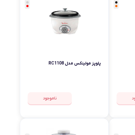
پلوپز مولینکس مدل RC1108
د
ناموجود