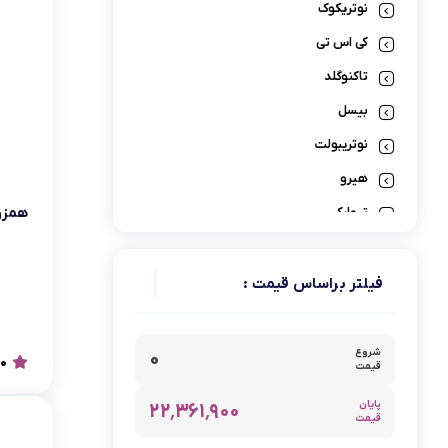
نوتریکوک
لوازم پخت و پز
کی اس تی
تاکنوگلد
بیسل
نوتریبولت
هیرو
تیوارکس
همزن 
فرش شوی و مبل شوی
گوشتکوب شارژی
فیلتر براساس قیمت :
ابزار آشپزی
ماکروویو
شروع
۰
.0
قیمت
گجت
پایان
۲۲٬۳۶۱٬۹۰۰
پرزگیر
قیمت