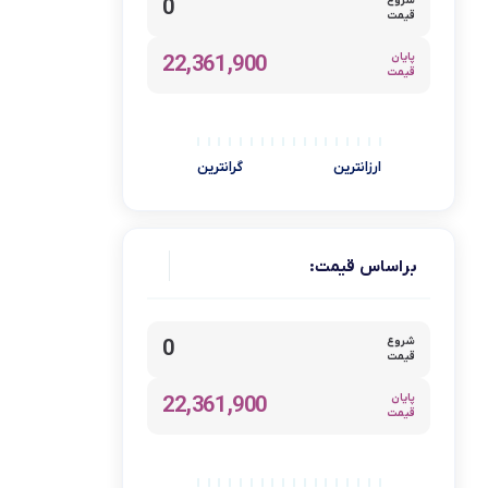
شروع
0
زودپز
قیمت
سماور
پایان
22,361,900
قیمت
شیر جوش
ظروف پخت و پز
تابه
ارزانترین
گرانترین
رستر
سرویس پخت و پز
براساس قیمت:
قابلمه
ظروف سرو و پذیرایی
شروع
0
سرو
قیمت
لیوان و ماگ
پایان
22,361,900
قیمت
کتری و قوری
کلمن و فلاسک