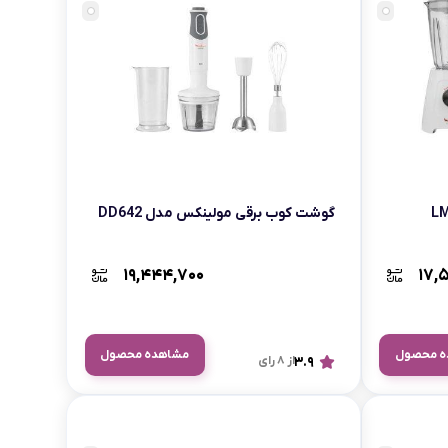
بابیلیس
بلانزو
انه
گوشت کوب برقی مولینکس مدل DD642
۱۹,۴۴۴,۷۰۰
۱۷,
ه محصول
مشاهده محصول
3.9
از 8 رای