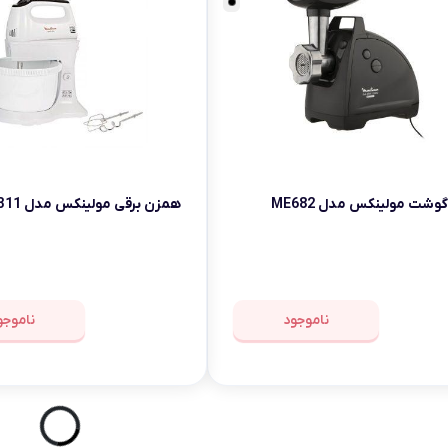
وشت مولینکس مدل ME682
همزن برقی مولینکس مدل HM311
ناموجود
ناموجو