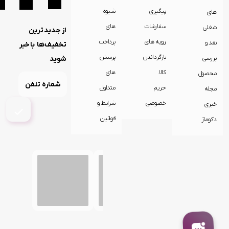
ظروف
پیگیری
شیوه
های
سرو و
سفارشات
های
شغلی
از جدیدترین
پذیرایی
رویه های
پرداخت
نقد و
تخفیف‌ها باخبر
سرو
بازگرداندن
پرسش
بررسی
شوید
لیوان
کالا
های
محصول
و ماگ
حریم
متداول
مجله
کتری
خصوصی
شرایط و
خبری
و
قوری
قوانین
دکوماژ
کلمن
و
فلاسک
کیک
پز
میوه
خشک
کن