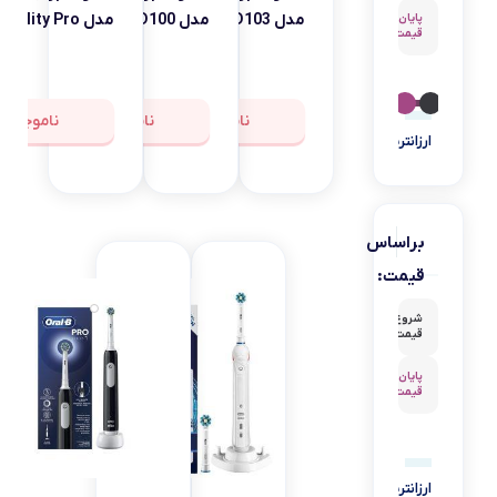
هیرو
مدل D103
مدل D100
مدل Vitality Pro
پایان
۴٬۹۰۰٬۰۰۰
قیمت
تیوارکس
فرش
شوی
ناموجود
ناموجود
ناموجود
و مبل
ارزانترین
گرانترین
شوی
گوشتکوب
شارژی
براساس
ابزار
قیمت:
آشپزی
ماکروویو
شروع
0
قیمت
گجت
پایان
4,900,000
پرزگیر
قیمت
لوازم
خانگي
برقي
ارزانترین
گرانترین