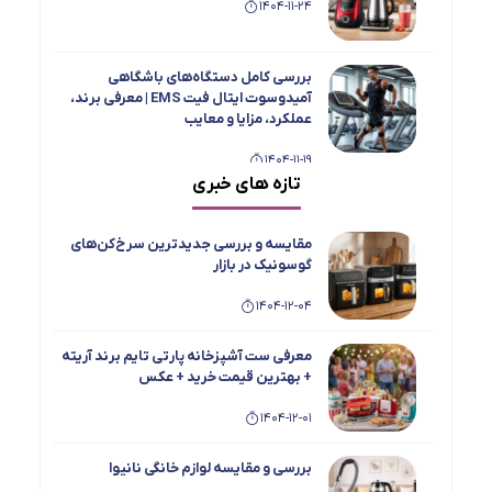
1404-11-24
بررسی کامل دستگاه‌های باشگاهی
آمیدوسوت ایتال فیت EMS | معرفی برند،
عملکرد، مزایا و معایب
1404-11-19
تازه های خبری
بررسی جامع و مقایسه یخچال فریزر دوقلو
تاکنوگلد مدل‌های 901، 803، 801، 702 و 701
مقایسه و بررسی جدیدترین سرخ‌کن‌های
1404-11-15
گوسونیک در بازار
1404-12-04
معرفی اسپرسو ساز ها و چای ساز های
بویانت
معرفی ست آشپزخانه پارتی تایم برند آریته
1404-08-19
+ بهترین قیمت خرید + عکس
1404-12-01
بهترین محصولات MGS + عکس و معرفی و
بهترین قیمت خرید
بررسی و مقایسه لوازم خانگی نانیوا
1404-08-19