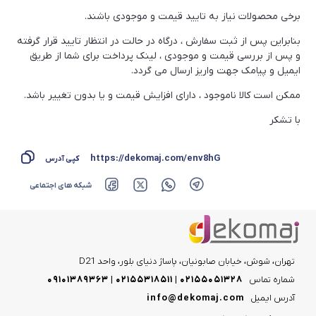
بهترین محصولات MGS + عکس و معرفی و
1404-07-14
برخی محصولات نیاز به تایید قیمت و موجودی باشند.
بهترین قیمت خرید
بنابراین پس از ثبت سفارش ، درگاه در حالت در انتظار تایید قرار گرفته
معرفی بهترین و پرفروش ترین زودپز های برند
1404-08-19
و پس از بررسی قیمت و موجودی ، لینک پرداخت برای شما از طریق
یونیک
ایمیل و پیامک جهت واریز ارسال می گردد.
معرفی مدل های برتر هیتر نفتی مخصوص محیط
1404-07-14
های صنعتی
ممکن است کالا ناموجود ، دارای افزایش قیمت و یا بدون تغییر باشد.
معرفی برند ABIR و ربات هوشمند شستشوی
با تشکر
1404-08-19
شیشه این برند
معرفی و مقایسه فن هیتر و بخاری – مزایا و
1404-07-14
https://dekomaj.com/env8hG
کپی آدرس
معایب – کدوم رو بخریم؟
شبکه های اجتماعی
معرفی برند و محصولات نیک گستر آرجی +
1404-08-19
بهترین قیمت بازار
معرفی و بررسی بهترین هیتر برقی های بازار ایران
1404-07-14
1404-08-19
معرفی برند تاکنوگلد TachnoGold و محصولات
تهران، شوش، خیابان صابونیان، پاساژ دنیای بلور، واحد D21
پرفروش این برند
شماره تماس
۰۲۱۵۵۰۵۱۳۲۸ | ۰۲۱۵۵۳۱۸۵۱۱ | ۰۹۱۰۱۳۸۹۳۶۳
بررسی اسپیکر های ایتالوکس + کیفیت و ارزش
آدرس ایمیل
info@dekomaj.com
1404-07-14
خرید و بهترین قیمت بازار