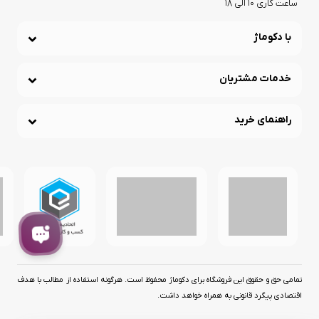
ساعت کاری 10 الی 18
1404-07-14
با دکوماژ
معرفی بهترین و پرفروش ترین زودپز های برند
یونیک
خدمات مشتریان
1404-07-14
راهنمای خرید
معرفی برند ABIR و ربات هوشمند شستشوی
شیشه این برند
1404-07-14
معرفی برند و محصولات نیک گستر آرجی +
بهترین قیمت بازار
1404-07-14
معرفی برند تاکنوگلد TachnoGold و محصولات
تمامی حق و حقوق اين فروشگاه برای دکوماژ محفوظ است. هرگونه استفاده از مطالب با هدف
پرفروش این برند
اقتصادی پیگرد قانونی به همراه خواهد داشت.
1404-07-14