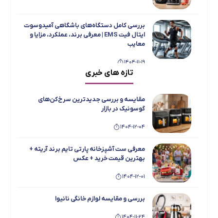
بررسی کامل دستگاه‌های باشگاهی آمیدوسوت
ایتال فیت EMS | معرفی برند، عملکرد، مزایا و
معایب
1404-11-19
تازه های خبری
بررسی جامع و مقایسه یخچال فریزر دوقلو
تاکنوگلد مدل‌های 901، 803، 801، 702 و 701
مقایسه و بررسی جدیدترین سرخ‌کن‌های
1404-11-15
گوسونیک در بازار
1404-12-04
معرفی اسپرسو ساز ها و چای ساز های بویانت
1404-08-19
معرفی ست آشپزخانه پارتی تایم برند آریته +
بهترین قیمت خرید + عکس
1404-12-01
بهترین محصولات MGS + عکس و معرفی و
بهترین قیمت خرید
بررسی و مقایسه لوازم خانگی نانیوا
1404-08-19
1404-11-24