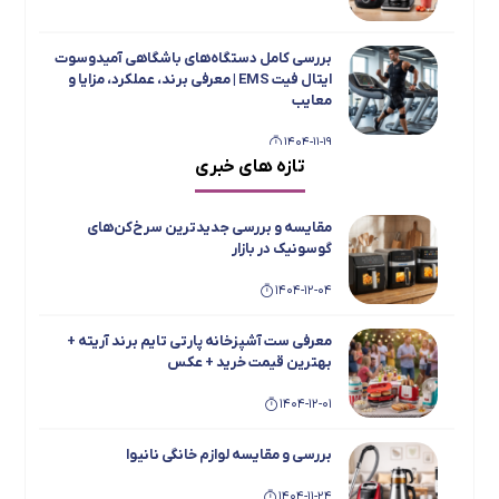
بررسی کامل دستگاه‌های باشگاهی آمیدوسوت
ایتال فیت EMS | معرفی برند، عملکرد، مزایا و
معایب
1404-11-19
تازه های خبری
بررسی جامع و مقایسه یخچال فریزر دوقلو
تاکنوگلد مدل‌های 901، 803، 801، 702 و 701
مقایسه و بررسی جدیدترین سرخ‌کن‌های
1404-11-15
گوسونیک در بازار
1404-12-04
معرفی اسپرسو ساز ها و چای ساز های بویانت
1404-08-19
معرفی ست آشپزخانه پارتی تایم برند آریته +
بهترین قیمت خرید + عکس
1404-12-01
بهترین محصولات MGS + عکس و معرفی و
بهترین قیمت خرید
بررسی و مقایسه لوازم خانگی نانیوا
1404-08-19
1404-11-24