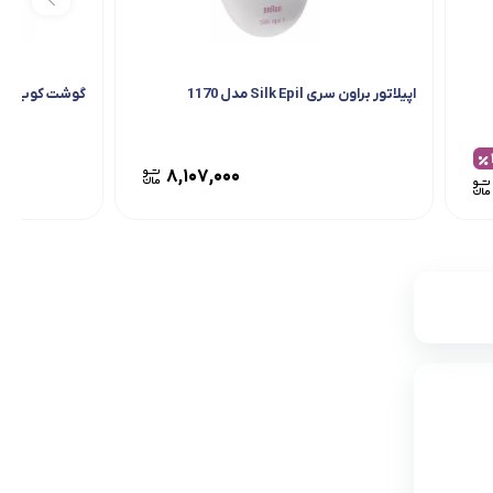
اپیلاتور براون سری Silk Epil مدل 1170
گوشت کوب برقی
۸,۱۰۷,۰۰۰