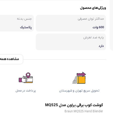
اسمگ
اورال بی
دفترچه راهنما میگل
وافل ساز
کتری برقی
ترازو آشپزخ
ویژگی‌های محصول
هات داگ پز
حداکثر توان مصرفی
جنس بدنه
600 وات
پلاستیک
پایه ضد لغزش
دارد
مشاهده همه و
تحویل سریع تهران و شهرستان
پرداخت در محل
گوشت کوب برقی براون مدل MQ525
Braun MQ525 Hand Blender