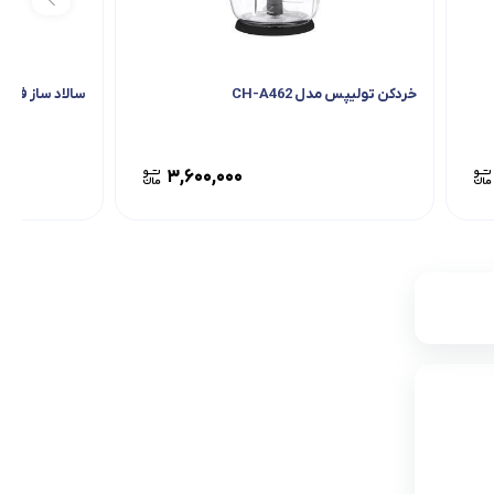
خردکن تولیپس مدل CH-A462
سالاد ساز فیلیپس 
۳,۶۰۰,۰۰۰