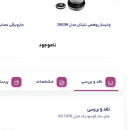
چایساز روهمی بلیتان مدل 2802W
جاروبرقی عصایی سا
ناموجود
نقد و بررسی
مشخصات
پرسش
نقد و بررسی
چای ساز گوسونیک مدل GST-876