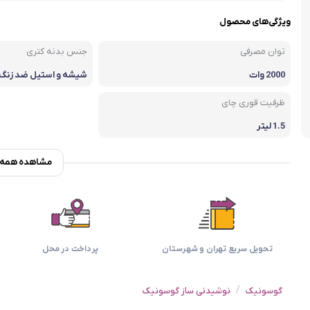
اسمگ
اورال بی
دفترچه راهنما میگل
وافل ساز
کتری برقی
ترازو آشپزخ
ویژگی‌های محصول
هات داگ پز
توان مصرفی
جنس بدنه کتری
2000 وات
شیشه و استیل ضد زنگ
ظرفیت قوری چای
1.5 لیتر
مشاهده همه و
تحویل سریع تهران و شهرستان
پرداخت در محل
/
گوسونیک
نوشیدنی ساز گوسونیک