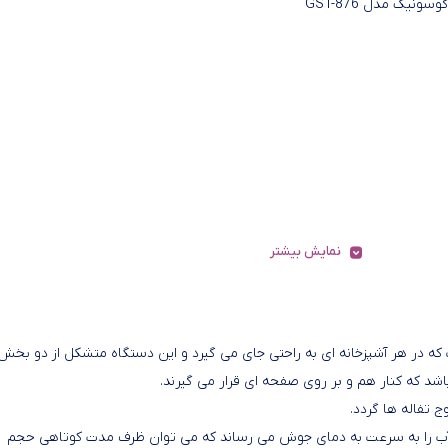
ونیک مدل GST-876
نمایش بیشتر
 ضروری و کوچک است که در هر آشپزخانه ای به راحتی جای می گیرد و این دستگاه متشکل از دو بخش
 تفاله ها گردد.
سونیک مدل GST-876 با برخورداری از قدرت 2000 وات، آب را به سرعت به دمای جوش می رساند که می توان ظرف مدت کوتاهی حجم