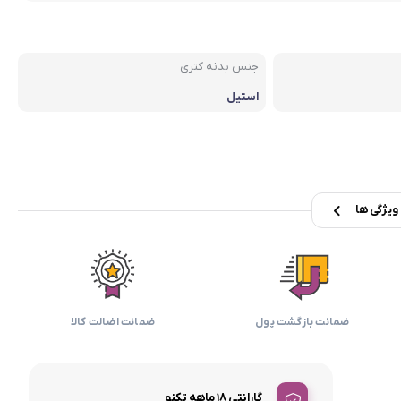
بابیلیس
بلانزو
انه
جنس بدنه کتری
استیل
یژگی ها
ضمانت بازگشت پول
ضمانت اضالت کالا
گارانتی 18 ماهه تکنو