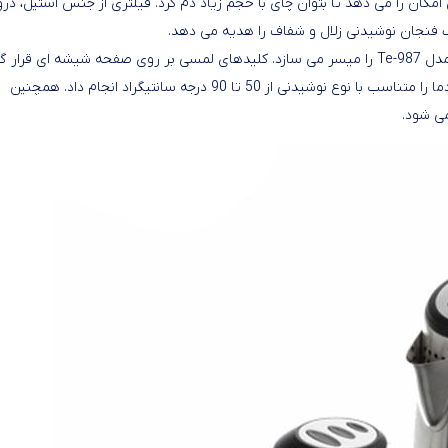
چای ساز تکنو مدل Te-987 با گنجایش 1.5 لیتر این امکان را می دهد تا بتوان چای با حجم زیاد دم کرد. فیلتری از جنس استیل، د
یک فنجان نوشیدنی زلال و شفاف را هدیه می دهد.
پایه 360 درجه بی سیم، بلند کردن و قرار دادن آسان چای ساز تکنو مدل Te-987 را میسر می سازد. کلیدهای لمسی بر روی صفحه شیشه ای قرا
که می توان به کمک آنها چای ساز را روشن / خاموش و یا تنظیمات دما را متناسب با نوع نوشیدنی از 50 تا 90 درجه سانتیگراد انجام داد. همچنین
ی شود.