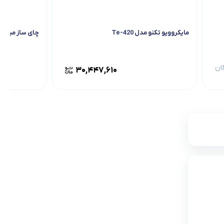
مایکروویو تکنو مدل Te-420
چای ساز میگل مدل 0
ان
۳۰,۴۴۷,۶۱۰