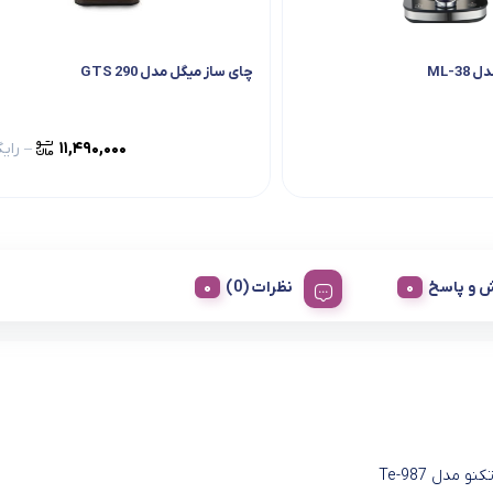
ML-3
چای ساز میگل مدل GTS 290
۱۱,۴۹۰,۰۰۰
–
رایگ
 و پاسخ
نظرات (0)
و مدل Te-987