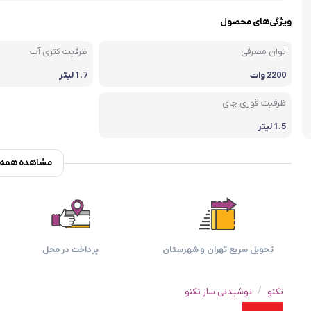
اسمگ
اورال بی
دفترچه راهنما میگل
وافل ساز
کتری برقی
ترازو آشپزخ
ویژگی‌های محصول
هات داگ پز
توان مصرفی
ظرفیت کتری آب
2200 وات
1.7 لیتر
ظرفیت قوری چای
1.5 لیتر
مشاهده همه و
تحویل سریع تهران و شهرستان
پرداخت در محل
/
تکنو
نوشیدنی ساز تکنو