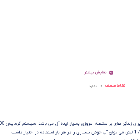
نمایش بیشتر
نقاط ضعف
ندارد
چای ساز تکنو مدل Te-987 وسیله ای جمع و جور و کاربردی است 