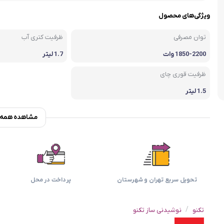
اسمگ
اورال بی
دفترچه راهنما میگل
وافل ساز
کتری برقی
ترازو آشپزخ
ویژگی‌های محصول
هات داگ پز
توان مصرفی
ظرفیت کتری آب
1850-2200 وات
1.7 لیتر
ظرفیت قوری چای
1.5 لیتر
مشاهده همه و
تحویل سریع تهران و شهرستان
پرداخت در محل
/
تکنو
نوشیدنی ساز تکنو