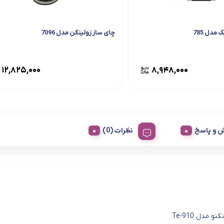
مدل 785
چای ساز زولینگن مدل 7096
۱۲,۸۲۵,۰۰۰
۸,۹۴۸,۰۰۰
 و پاسخ
نظرات (0)
و مدل Te-910