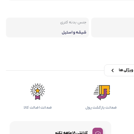
بابیلیس
بلانزو
انه
جنس بدنه کتری
شیشه و استیل
یژگی ها
ضمانت بازگشت پول
ضمانت اضالت کالا
گارانتی 18 ماهه تکنو