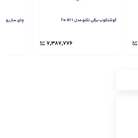
گوشتکوب برقی تکنو مدل Te‑811
چای ساز روهمی 
۷,۳۸۷,۷۷۶