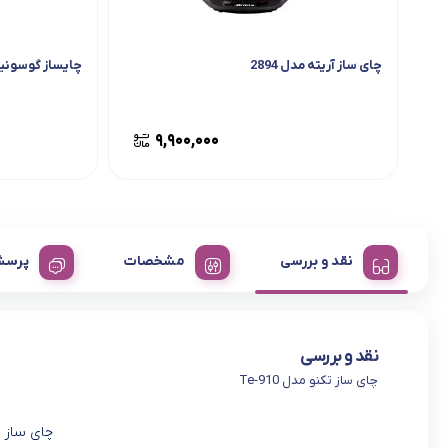
چای ساز آریته مدل 2894
چایساز گوسونیک 
۹,۹۰۰,۰۰۰
نقد و بررسی
مشخصات
پرسش
نقد و بررسی
چای ساز تکنو مدل Te-910
چای ساز تکن