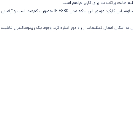
 حالت پرتاب باد برای کاربر فراهم است.
تنظیم سرعت دستگاه IE-F880 در سه حالت مختلف انجام می‌گیرد. علاوه‌براین کارکرد موتور این پنکه مدل IE-F880 به‌صورت کم‌صدا است و آرامش
ی‌های کاربردی در این مدل پنکه ایستاده IE-F880 می‌توان به امکان اعمال تنظیمات از راه دور اشاره کرد. وجود یک ریموت‌کنترل قابلیت