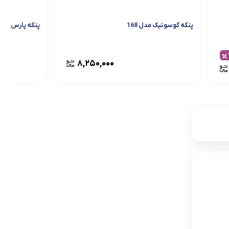
پنکه گوسونیک مدل 168
پنکه پارس خزر مدل 4010 بد
۸,۲۵۰,۰۰۰