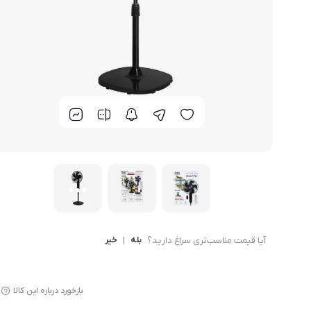
لوازم پخت و پز
آیا قیمت مناسب‌تری سراغ دارید؟
بله
|
خیر
بازخورد درباره این کالا