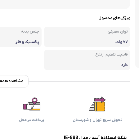
اسمگ
اورال بی
دفترچه راهنما میگل
وافل ساز
کتری برقی
ترازو آشپزخ
هات داگ پز
ویژگی‌های محصول
توان مصرفی
جنس بدنه
۷۷ وات
پلاستیک و فلز
قابلیت تنظیم ارتفاع
دارد
مشاهده همه و
تحویل سریع تهران و شهرستان
پرداخت در محل
پنکه ایستاده آیسن مدل IE-888