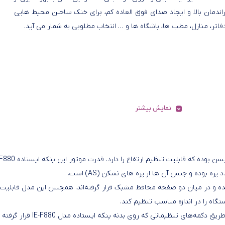
راندمان بالا و ایجاد صدای فوق العاده کم، برای خنک ساختن محیط هایی
تر، منازل، مطب ها، باشگاه ها و … انتخاب مطلوبی به شمار می آید.
نمایش بیشتر
پنکه ایستاده آیسن مدل IE-888 یکی از پنکه های پایه بلند از برند آیسن بوده که قابلیت تنظیم ا
IE از جنس پلاستیک ساخته‌شده‌ و در میان دو صفحه محافظ مشبک قرار گرفته‌اند. همچنین این مدل قابلیت
دستگاه را در اندازه مناسب تنظیم کند.
توان مصرفی پنکه ایستاده آیسن مدل IE-888 برابر 60 وات است. از طریق دکمه‌های تنظیماتی که روی بدنه پنکه ایستاده مدل IE-F880 قرار گرفته