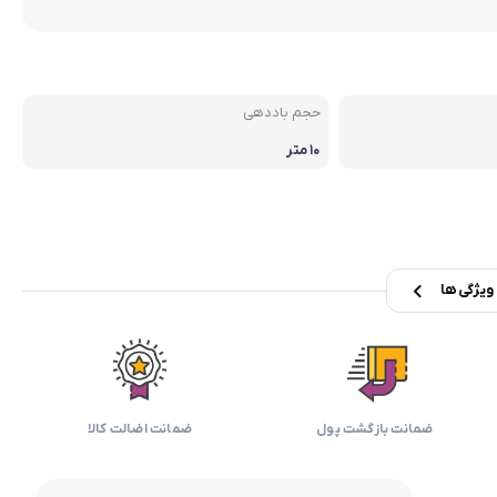
بابیلیس
بلانزو
انه
حجم باددهی
۱۰ متر
یژگی ها
ضمانت بازگشت پول
ضمانت اضالت کالا