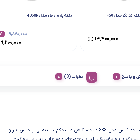
 اند دکر مدل TF50
پنکه پارس خزر مدل 4060R
۷
۹,۸۴۰,۰۰۰
۱۴,۴۰۰,۰۰۰
۹,۲۰۰,۰۰۰
 و پاسخ
نظرات (0)
پپنکه ایستاده آیسن مدل IE-888، دستگاهی مستحکم با بدنه ای از جنس فلز و
پلاستیک است که 5 پره پلاستیکی را درون خود، جای داده و این مدل با بهره گیری از