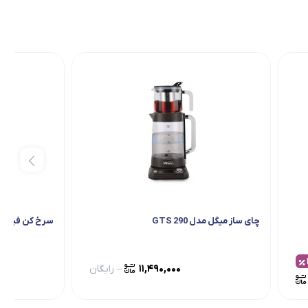
چای ساز میگل مدل GTS 290
سرخ کن فیلیپس مد
۱۱,۴۹۰,۰۰۰
–
رایگان