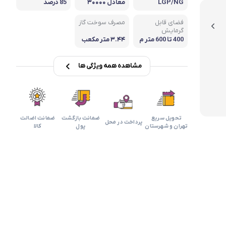
بابیلیس
بلانزو
LGP/NG
معادل ۳۰۰۰۰
85 درصد
انه
فضای قابل
مصرف سوخت گاز
گرمایش
400 تا 600 متر م
۳.۴۴ متر مکعب
کعب
بر ساعت
مشاهده همه ویژگی ها
تحویل سریع
ضمانت بازگشت
ضمانت اضالت
پرداخت در محل
تهران و شهرستان
پول
کالا