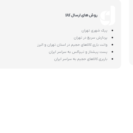
اسمگ
اورال بی
دفترچه راهنما میگل
وافل ساز
کتری برقی
ترازو آشپزخ
هات داگ پز
روش های ارسال کالا
پیک شهری تهران
پردازش سریع در تهران
وانت باری کالاهای حجیم در استان تهران و البرز
پست پیشتاز و تیپاکس به سراسر ایران
باربری کالاهای حجیم به سراسر ایران