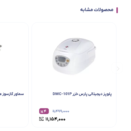
محصولات مشابه
پلوپز دیجیتالی پارس خزر DMC-101P
سماور گازسوز 
۴
۱۱,۴۹۹,۰۰۰
۱۱,۱۵۴,۰۰۰