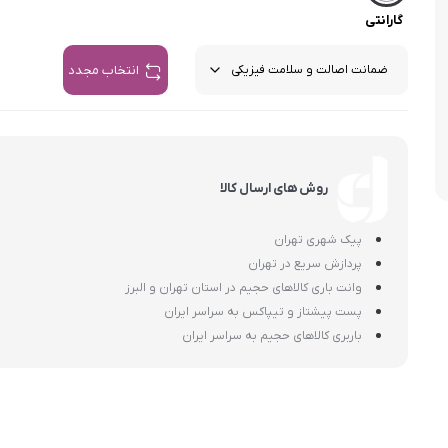
اسمگ
اورال بی
دفترچه راهنما میگل
وافل ساز
کتری برقی
ترازو آشپزخ
گارانتی
هات داگ پز
انتخاب مجدد
روش های ارسال کالا
پیک شهری تهران
پردازش سریع در تهران
وانت باری کالاهای حجیم در استان تهران و البرز
پست پیشتاز و تیپاکس به سراسر ایران
باربری کالاهای حجیم به سراسر ایران