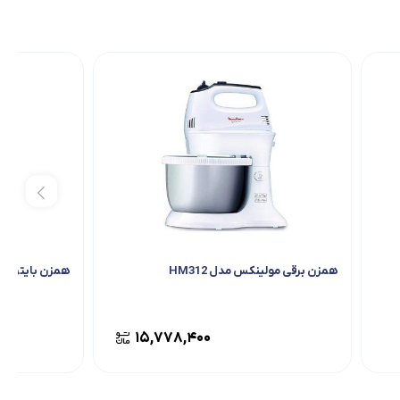
همزن برقی مولینکس مدل HM312
همزن بایترون مدل SH
۱۵,۷۷۸,۴۰۰