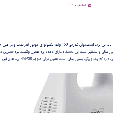
نمایش بیشتر
همزن برقی کنوود HMP30 یکی دیگر از محصولات با کیفیت و توانایی بالا این برند است.توان قدرتی 450 وات، تکنولوژی موتور قدرتمند و در
همزن برقی کنوود HMP30 یکی از دستگاه هایی است که قابلیت پالس دارد که یک ویژگی بسیار عالی است.همزن برقی کنوود HMP30 پره های این