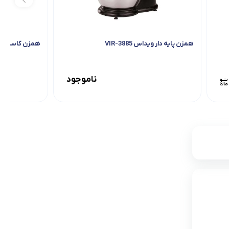
همزن پایه دار ویداس VIR-3885
همزن کاسه دار بل
ناموجود