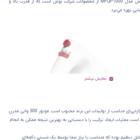
همزن بوش مدل MFQP1000 از محصولات شرکت بوش است که از قدرت بالا و
ایی بهره می‌برد.
نمایش بیشتر
همزن بوش مدل MFQP1000با طراحی ارگونومیک، ساده و کارایی‌ای مناسب از تولیدات این برند محبوب است. موتور 300 واتی مدرن
 است عملیات ایجاد ترکیب را با دستیابی به بهترین نتیجه ممکن به انجام
عت همزن بوش مدل MFQP1000 در 2 درجه قابل تنظیم بوده که متناسب با نیاز شما توسط یک شستی دکمه‌ای