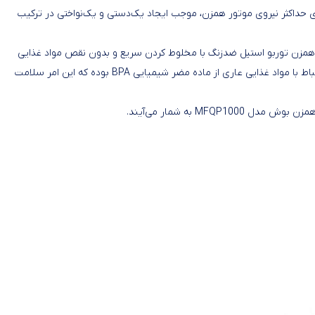
یری حداکثر نیروی موتور همزن، موجب ایجاد یک‌دستی و یک‌نواختی در ترکیب
 مدل MFQP1000 از طریق 2 عدد میله همزن توربو استیل ضدزنگ با مخلوط کردن سریع و بدون نقص مواد غذایی
صورت می‌گیرد. گفتنی است کلیه بخش‌های پلاستیکی در ارتباط با مواد غذایی عاری از ماده مضر شیمیایی BPA بوده که این امر سلامت
MF به شمار می‌آیند.