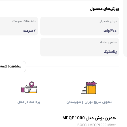
اسمگ
اورال بی
دفترچه راهنما میگل
وافل ساز
کتری برقی
ترازو آشپزخ
ویژگی‌های محصول
هات داگ پز
توان مصرفی
تنطیمات سرعت
۳۰۰ وات
۲ سرعت
جنس بدنه
پلاستیک
مشاهده همه و
تحویل سریع تهران و شهرستان
پرداخت در محل
همزن بوش مدل MFQP1000
BOSCH MFQP1000 Mixer