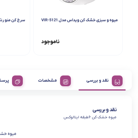
میوه و سبزی خشک کن ویداس مدل VIR-5121
سرخ کن منو رنگی 
ناموجود
نقد و بررسی
مشخصات
پرسش
نقد و بررسی
میوه خشک کن ۶طبقه ایتالوکس
میوه خشک کن ۶طبق