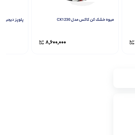
میوه خشک کن کاکس مدل CX1230
پلوپز دیجیتال ا
۸,۶۰۰,۰۰۰