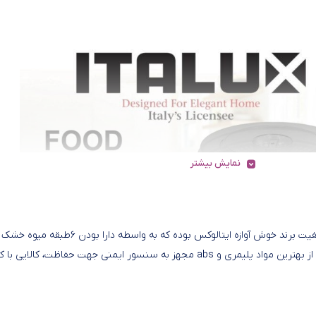
نمایش بیشتر
میوه خشک کن ۶طبقه ایتالوکس محصولی زیبا و ایمن، محصول با کیفیت برند خوش آوازه ایتالوکس بوده که به واسطه دارا 
وسیله ای دیجیتالی با جنس بدنه پلاستیک فشرده درجه یک استفاده از بهترین مواد پلیمری و abs مجهز به سنسور ایمنی جهت حفاظت، کا