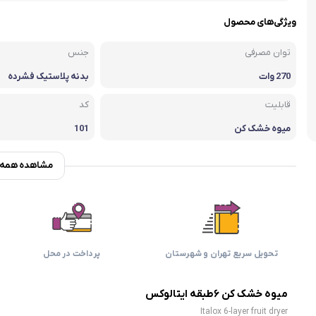
اسمگ
اورال بی
دفترچه راهنما میگل
وافل ساز
کتری برقی
ترازو آشپزخ
ویژگی‌های محصول
هات داگ پز
توان مصرفی
جنس
270 وات
بدنه پلاستیک فشرده
قابلیت
کد
میوه خشک کن
101
مشاهده همه و
تحویل سریع تهران و شهرستان
پرداخت در محل
میوه خشک کن ۶طبقه ایتالوکس
Italox 6-layer fruit dryer