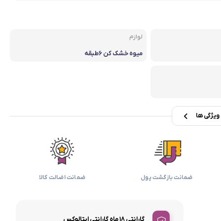
بابیلیس
بلانزو
انه
لوازم
میوه خشک کن ۶طبقه
یژگی ها
ضمانت بازگشت پول
ضمانت اضالت کالا
گارانتی 18 ماه گارانتی ایتالوکس