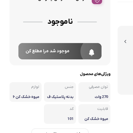
ناموجود
موجود شد مرا مطلع کن
ویژگی‌های محصول
توان مصرفی
جنس
لوازم
270 وات
بدنه پلاستیک ف
میوه خشک کن ۶
شرده
طبقه
قابلیت
کد
میوه خشک کن
101