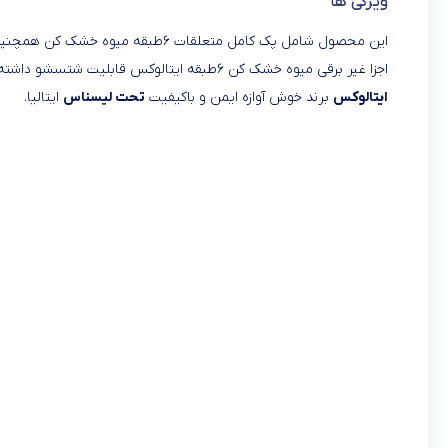
ویژگی ها
این محصول شامل پک کامل متعلقات ۶طبقه میوه خشک کن همچنین به سنسور های ایمنی،
اجزا غیر برقی میوه خشک کن ۶طبقه ایتالوکس قابلیت شتسشو داشته و به راحتی پاکیزه می شوند.
ایتالوکس
برند خوش آوازه ایمن و باکیفیت
تحت لیسناس
ایتالیا.