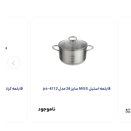
قابلمه استیل MGS سایز 24 مدل ps-4112
قابلمه گرانیت تیارا مدل G
ناموجود