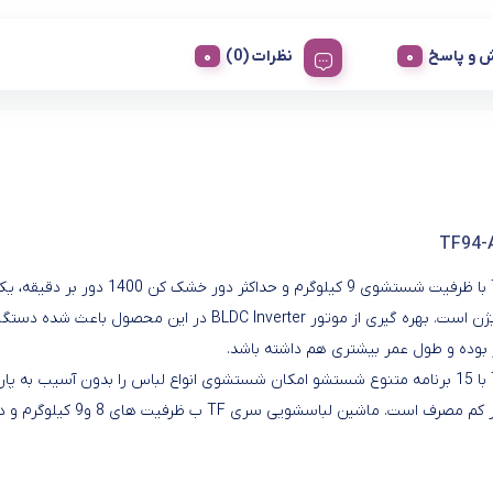
 و پاسخ
نظرات (0)
ماشین لباسشویی ایکس ویژن 9 کیلوگرمی سیلور مدل TF94-ASBL با ظرفیت شستشوی 9 کیلوگرم و حداکثر دور خشک کن 1400 دور بر دق
ماشین لباسشویی حرفه ای از سری ماشین های لباسشویی ایکس ویژن است. بهره گیری از موتور BLDC Inverter در این محصول باعث شده د
بوده و طول عمر بیشتری هم داشته باشد.
ماشین لباسشویی ایکس ویژن 9 کیلوگرمی سیلور مدل TF94-ASBL با 15 برنامه متنوع شستشو امکان شستشوی انواع لباس را بدون آسیب به پ
برای شما فراهم می آورد. نمودار مصرف انرژی این مدل A+++ و بسیار کم مصرف است. ماشین لباسشویی سری 