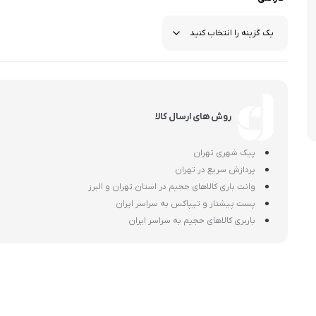
اسمگ
اورال بی
دفترچه راهنما میگل
وافل ساز
کتری برقی
ترازو آشپزخ
هات داگ پز
روش های ارسال کالا
پیک شهری تهران
پردازش سریع در تهران
وانت باری کالاهای حجیم در استان تهران و البرز
پست پیشتاز و تیپاکس به سراسر ایران
باربری کالاهای حجیم به سراسر ایران