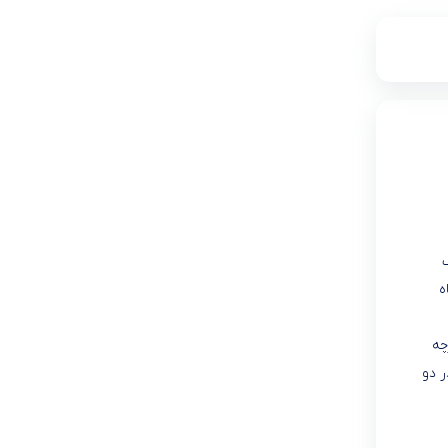
یقه، یک
ستگاه
ارچه
TF ب ظرفیت های 8 و9 کیلوگرم و در دو