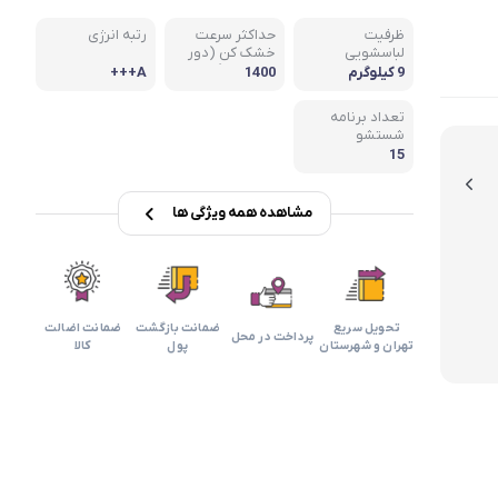
بابیلیس
بلانزو
انه
ظرفیت
حداکثر سرعت
رتبه انرژی
لباسشویی
خشک کن (دور
در دقیقه)
9 کیلوگرم
1400
A+++
تعداد برنامه
شستشو
15
مشاهده همه ویژگی ها
تحویل سریع
ضمانت بازگشت
ضمانت اضالت
پرداخت در محل
تهران و شهرستان
پول
کالا