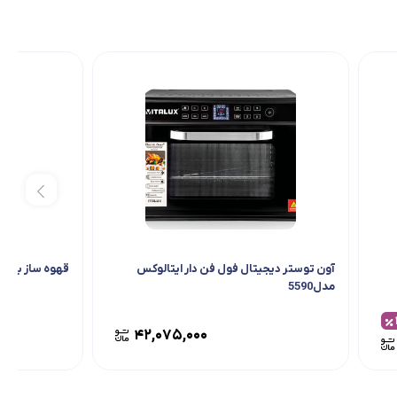
آون توستر دیجیتال فول فن دار ایتالوکس
قهوه ساز بلک وود 
مدل5590
۴۲,۰۷۵,۰۰۰