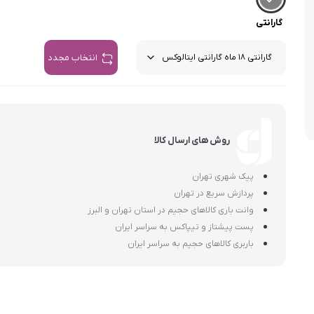
اسمگ
اورال بی
دفترچه راهنما میگل
وافل ساز
کتری برقی
ترازو آشپزخ
گارانتی
هات داگ پز
انتخاب مجدد
روش های ارسال کالا
پیک شهری تهران
پردازش سریع در تهران
وانت باری کالاهای حجیم در استان تهران و البرز
پست پیشتاز و تیپاکس به سراسر ایران
باربری کالاهای حجیم به سراسر ایران