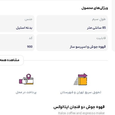
اسمگ
اورال بی
دفترچه راهنما میگل
وافل ساز
کتری برقی
ترازو آشپزخ
ویژگی‌های محصول
هات داگ پز
طول سیم
جنس
85 سانتی متر
بدنه استیل
قابلیت
کد
قهوه جوش و اسپرسو ساز
900
مشاهده همه و
تحویل سریع تهران و شهرستان
پرداخت در محل
قهوه جوش دو فنجان ایتالوکس
Italox coffee and espresso maker