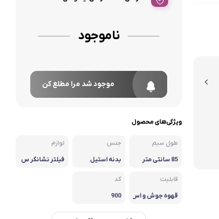
ناموجود
موجود شد مرا مطلع کن
ویژگی‌های محصول
طول سیم
جنس
لوازم
85 سانتی متر
بدنه استیل
فیلتر نشانگر س
طح اب
قابلیت
کد
قهوه جوش و اس
900
پرسو ساز