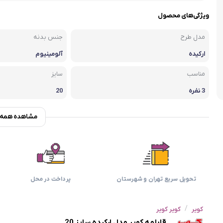
اسمگ
اورال بی
دفترچه راهنما میگل
وافل ساز
کتری برقی
ترازو آشپزخ
ویژگی‌های محصول
هات داگ پز
مدل طرح
جنس بدنه
ارکیده
آلومینیوم
مناسب
سایز
3 نفره
20
مشاهده همه و
تحویل سریع تهران و شهرستان
پرداخت در محل
/
کویر
کویر کویر
قابلمه کویر مدل ارکیده سایز 20