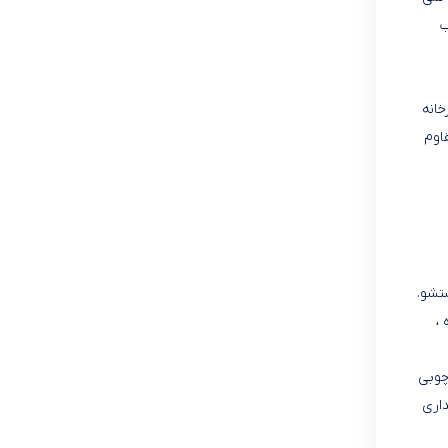
ب
پزخانه
اوم
تشو.
،
چوبی
داری