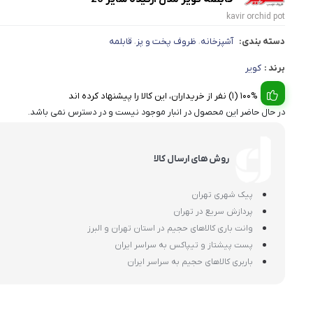
kavir orchid pot
دسته بندی:
آشپزخانه
ظروف پخت و پز
قابلمه
،
،
برند :
کویر
100% (1) نفر از خریداران، این کالا را پیشنهاد کرده اند
در حال حاضر این محصول در انبار موجود نیست و در دسترس نمی باشد.
روش های ارسال کالا
پیک شهری تهران
پردازش سریع در تهران
وانت باری کالاهای حجیم در استان تهران و البرز
پست پیشتاز و تیپاکس به سراسر ایران
باربری کالاهای حجیم به سراسر ایران