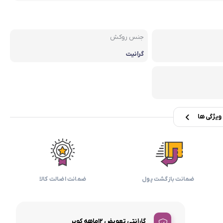
بابیلیس
بلانزو
انه
جنس روکش
گرانیت
یژگی ها
ضمانت بازگشت پول
ضمانت اضالت کالا
گارانتی تعویض 12ماهه کویر