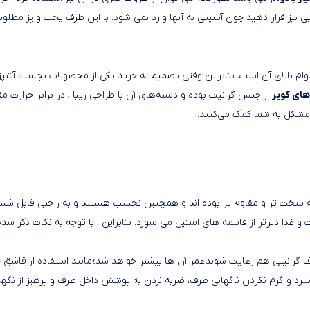
 نیز قرار دهید چون آسیبی به آنها وارد نمی شود. با این ظرف پخت و پز مطلو
مدل ارکیده سایز 20 با روکش گرانیتی ، دوام بالای آن است. بنابراین وقتی تصمیم به خرید یکی از محصولات نچسب آش
های کویر
از جنس گرانیت بوده و دسته‌های آن با طراحی زیبا ، در برابر حرارت مق
 مشکل به شما کمک می‌کنند.
قابلمه کویر مدل ارکیده سایز 20
 همه سخت تر و مقاوم تر بوده اند و همچنین نچسب هستند و به راحتی قابل شس
غذا دیرتر از قابلمه های استیل می سوزد. بنابراین ، با توجه به نکات ذکر شده 
ف گرانیتی هم رعایت شوند عمر آن ها بیشتر خواهد شد؛ مانند استفاده از قاشق 
سرد و گرم نکردن ناگهانی ظرف، ضربه نزدن به پوشش داخل ظرف و پرهیز از نگه