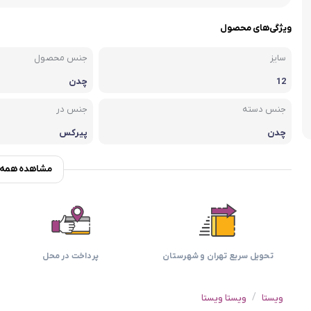
اسمگ
اورال بی
دفترچه راهنما میگل
وافل ساز
کتری برقی
ترازو آشپزخ
ویژگی‌های محصول
هات داگ پز
سایز
جنس محصول
12
چدن
جنس دسته
جنس در
چدن
پیرکس
مشاهده همه و
تحویل سریع تهران و شهرستان
پرداخت در محل
/
ویستا
ویستا ویستا