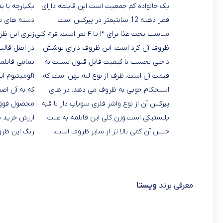
یک خانواده کم جمعیت است این قابلمه دارای
یکپارچه با بد
قطر دهنه 12 سانتیمتر در پیرکس است.
دسته های نی
مناسب پخت غذا برای ۳ تا ۴ نفر است. فرم کلی
زیری این ظر
ظروف آن گرد است. این ظروف دارای پوشش
در اصل قال
داخلی نچسب با کیفیت فابل قبول نسبت به
تمامی قابلمه
قیمت آن است. ظرف از نوع لبه پهن است که
آلومینیوم ا
استحکام خوبی به ظروف می دهد. در های
که به آن اص
پیرکس آن از نوع واشر فلزی سوپاپ دار با قپه
محصول فوق ه
پلاستیکی است.وزن کلی این قابلمه به علت
ارزش خرید با
جنس آن کمی بالا تر از سایز ظروف است.
رنگ این ظرو
معرفی برند
ویستا