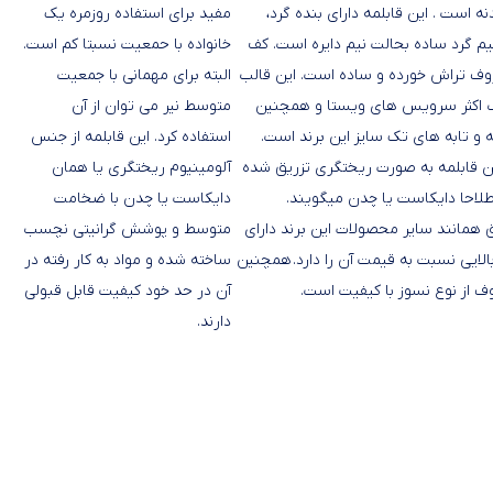
نه است . این قابلمه دارای بنده گرد،
مفید برای استفاده روزمره یک
م گرد ساده بحالت نیم دایره است. کف
خانواده با حمعیت نسبتا کم است.
وف تراش خورده و ساده است. این قالب
البته برای مهمانی با جمعیت
ب اکثر سرویس های ویستا و همچنین
متوسط نیر می توان از آن
قابلمه چدن 12 ویستا
 و تابه های تک سایز این برند است.
استفاده کرد. این قابلمه از جنس
ین قابلمه به صورت ریختگری تزریق شده
آلومینیوم ریختگری یا همان
طلاحا دایکاست یا چدن میگویند.
دایکاست یا چدن با ضخامت
مانند سایر محصولات این برند دارای
متوسط و پوشش گرانیتی نچسب
لایی نسبت به قیمت آن را دارد. همچنین
ساخته شده و مواد به کار رفته در
ف از نوع نسوز با کیفیت است.
آن در حد خود کیفیت قابل قبولی
دارند.