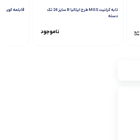
تابه گرانیت MGS طرح ایتالیا B سایز 24 تک
قابلمه کویر مدل 
دسته
ناموجود