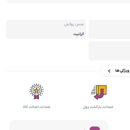
بابیلیس
بلانزو
انه
جنس روکش
گرانیت
یژگی ها
ضمانت بازگشت پول
ضمانت اضالت کالا