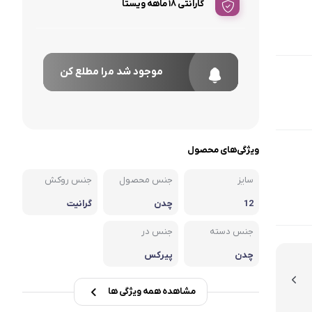
گارانتی 18 ماهه ویستا
موجود شد مرا مطلع کن
ویژگی‌های محصول
سایز
جنس محصول
جنس روکش
12
چدن
گرانیت
جنس دسته
جنس در
چدن
پیرکس
مشاهده همه ویژگی ها