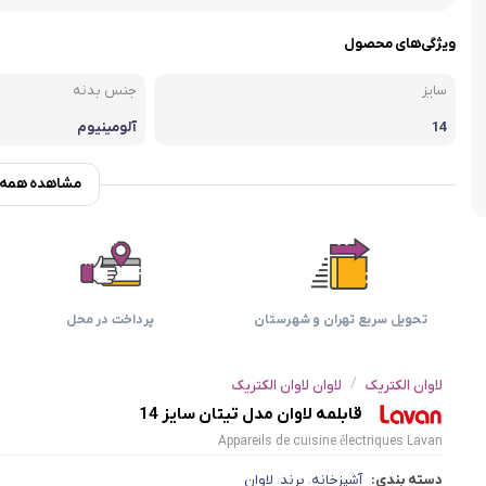
اسمگ
اورال بی
دفترچه راهنما میگل
وافل ساز
کتری برقی
ترازو آشپزخ
ویژگی‌های محصول
هات داگ پز
سایز
جنس بدنه
14
آلومینیوم
مشاهده همه و
تحویل سریع تهران و شهرستان
پرداخت در محل
/
لاوان الکتریک
لاوان لاوان الکتریک
قابلمه لاوان مدل تیتان سایز 14
Appareils de cuisine électriques Lavan
دسته بندی:
آشپزخانه
برند
لاوان
،
،