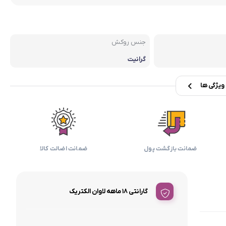
بابیلیس
بلانزو
انه
جنس روکش
گرانیت
یژگی ها
ضمانت بازگشت پول
ضمانت اضالت کالا
گارانتی 18 ماهه لاوان الکتریک