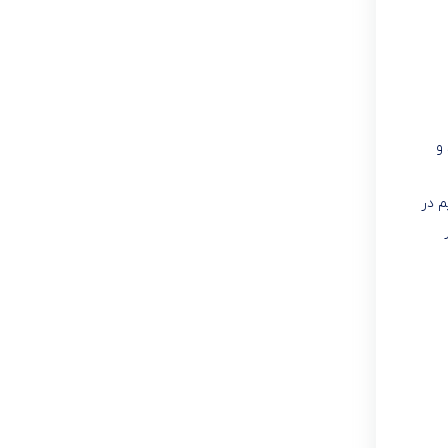
و
م در