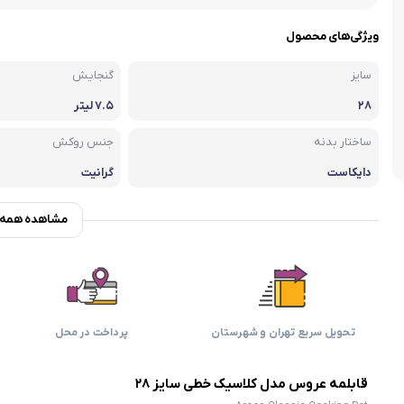
اسمگ
اورال بی
دفترچه راهنما میگل
وافل ساز
کتری برقی
ترازو آشپزخ
ویژگی‌های محصول
هات داگ پز
سایز
گنجایش
۲۸
۷.۵ لیتر
ساختار بدنه
جنس روکش
دایکاست
گرانیت
مشاهده همه و
تحویل سریع تهران و شهرستان
پرداخت در محل
قابلمه عروس مدل کلاسیک خطی سایز ۲۸