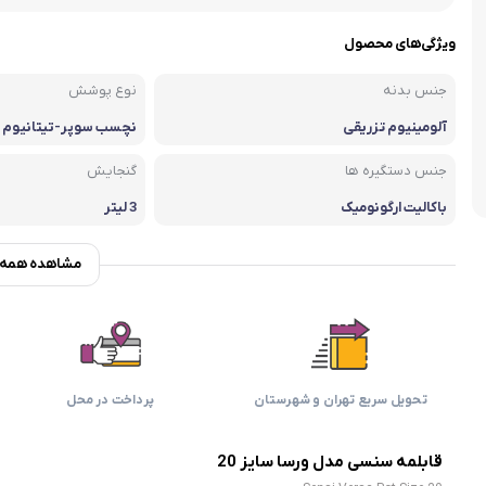
اسمگ
اورال بی
دفترچه راهنما میگل
وافل ساز
کتری برقی
ترازو آشپزخ
ویژگی‌های محصول
هات داگ پز
جنس بدنه
نوع پوشش
آلومینیوم تزریقی
نچسب سوپر-تیتانیوم
جنس دستگیره ها
گنجایش
باکالیت ارگونومیک
3 لیتر
مشاهده همه و
تحویل سریع تهران و شهرستان
پرداخت در محل
قابلمه سنسی مدل ورسا سایز 20