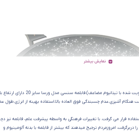
نمایش بیشتر
برترین نچسب موجود در دنیاساخته شده از6 لایه (3 لایه پوشش تقویت شده با تیتانیوم مضاعف).قابلمه سنسی مدل
هنگام آشپزى.عدم چسبندگى فوق العاده بالا.استفاده بهینه از انرژى.طول عم
تفاده قرار می گرفت. با تغییرات فرهنگی به واسطه پیشرفت علم، قابلمه نیز دچا
ا دربرگرفت. امروزمردم ترجیح میدهند که بیشتر از قابلمه با بدنه آلومینیوم و