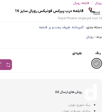
/
رویال
قابلمه رویال
قابلمه درب پیرکس فونیکس رویال سایز 16
Royal Phoenix single pot size 16
دسته بندی:
آشپزخانه
ظروف پخت و پز
قابلمه
،
،
برند :
رویال
رنگ
نقره ای
ا
م
روش های ارسال کالا
پیک شهری تهران
پردازش سریع در تهران