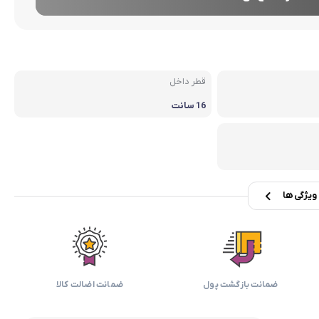
بابیلیس
بلانزو
انه
قطر داخل
16 سانت
یژگی ها
ضمانت بازگشت پول
ضمانت اضالت کالا