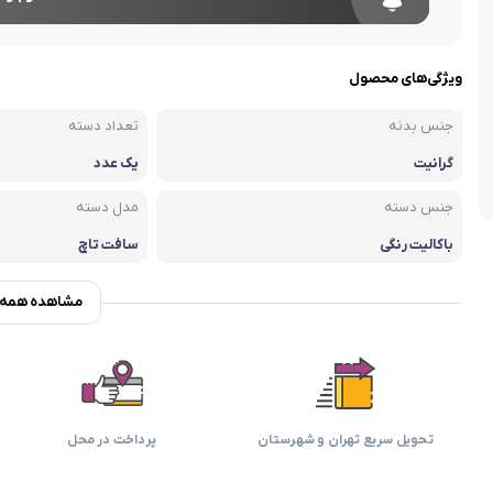
اسمگ
اورال بی
دفترچه راهنما میگل
وافل ساز
کتری برقی
ترازو آشپزخ
هات داگ پز
ویژگی‌های محصول
جنس بدنه
تعداد دسته
گرانیت
یک عدد
جنس دسته
مدل دسته
باکالیت رنگی
سافت تاچ
مشاهده همه و
تحویل سریع تهران و شهرستان
پرداخت در محل