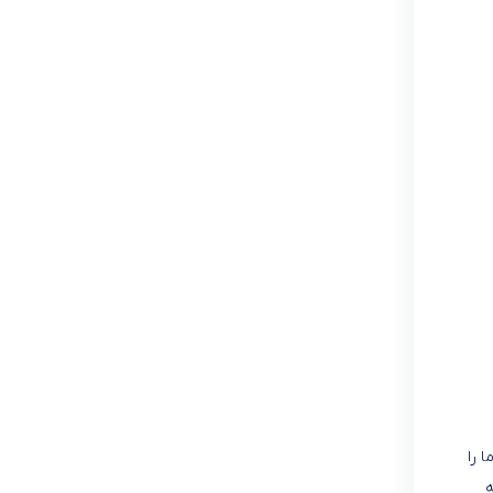
ا را
ه