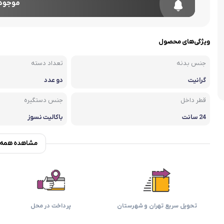
اسمگ
اورال بی
دفترچه راهنما میگل
وافل ساز
موجود 
کتری برقی
ترازو آشپزخ
هات داگ پز
ویژگی‌های محصول
جنس بدنه
تعداد دسته
گرانیت
دو عدد
قطر داخل
جنس دستگیره
24 سانت
باکالیت نسوز
مشاهده همه و
تحویل سریع تهران و شهرستان
پرداخت در محل