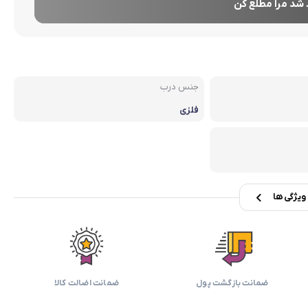
بابیلیس
بلانزو
شد مرا مطلع کن
انه
جنس درب
فلزی
یژگی ها
ضمانت بازگشت پول
ضمانت اضالت کالا