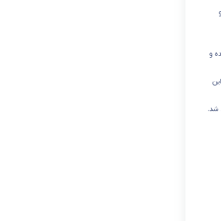
ه و
ت. این