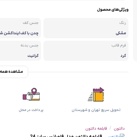
اسمگ
اورال بی
دفترچه راهنما میگل
وافل ساز
کتری برقی
ترازو آشپزخ
ویژگی‌های محصول
هات داگ پز
رنگ
جنس کف
مشکی
چدن با کف اینداکشن ش
پخش کن
فرم قالب
جنس بدنه
گرد
گرانیت
مشاهده همه و
تحویل سریع تهران و شهرستان
پرداخت در محل
/
دالتون
قابلمه دالتون
قابلمه دالتون مدل فلورانس سایز 24