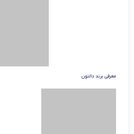
معرفی برند دالتون
برند دالتون در سال 1380 در زمینه طراحی و تولید لو