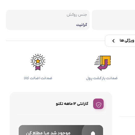
بابیلیس
بلانزو
انه
جنس روکش
گرانیت
یژگی ها
ضمانت بازگشت پول
ضمانت اضالت کالا
گارانتی ۱۲ ماهه تکنو
موجود شد مرا مطلع کن