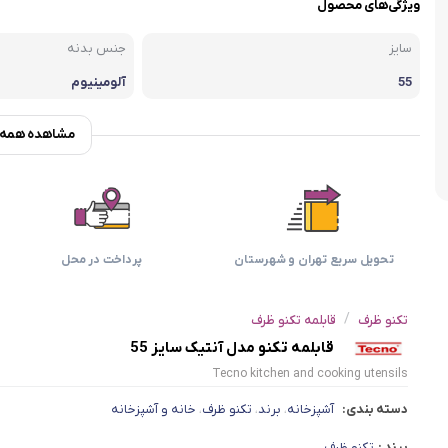
اسمگ
اورال بی
دفترچه راهنما میگل
وافل ساز
ویژگی‌های محصول
کتری برقی
ترازو آشپزخ
هات داگ پز
سایز
جنس بدنه
55
آلومینیوم
مشاهده همه و
تحویل سریع تهران و شهرستان
پرداخت در محل
/
تکنو ظرف
قابلمه تکنو ظرف
قابلمه تکنو مدل آنتیک سایز 55
Tecno kitchen and cooking utensils
دسته بندی:
آشپزخانه
برند
تکنو ظرف
خانه و آشپزخانه
،
،
،
برند :
تکنو ظرف