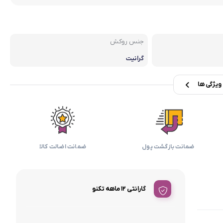
بابیلیس
بلانزو
انه
جنس روکش
گرانیت
یژگی ها
ضمانت بازگشت پول
ضمانت اضالت کالا
گارانتی ۱۲ ماهه تکنو