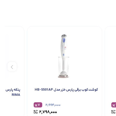
گوشت کوب برقی پارس خزر مدل HB-5501AP
RIMA
۷
۲,۹۹۴,۰۰۰
۲,۷۹۸,۰۰۰