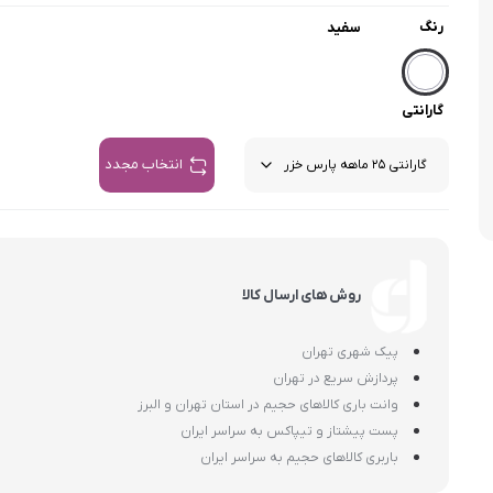
اسمگ
اورال بی
دفترچه راهنما میگل
وافل ساز
کتری برقی
ترازو آشپزخ
رنگ
سفید
هات داگ پز
گارانتی
انتخاب مجدد
روش های ارسال کالا
پیک شهری تهران
پردازش سریع در تهران
وانت باری کالاهای حجیم در استان تهران و البرز
پست پیشتاز و تیپاکس به سراسر ایران
باربری کالاهای حجیم به سراسر ایران