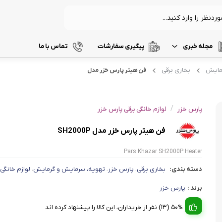
مجله خبری
پیگیری سفارشات
تماس با ما
رمایش
بخاری برقی
فن هیتر پارس خزر مدل
فترچه راهنما لوازم خانگی
زودپز
سرخ کن
آب سردکن
آبسال
الکترولوکس
دفترچه راهنما بوش
آرام پز
فر
آب مرکبات
عرفی و نقد و بررسی
آتلانتیک
الکتیو elective
دفترچه راهنما پارس خزر
/
پارس خزر
لوازم خانگی برقی پارس خزر
آون توستر
گریل
آبمیوه گیر
اهنمای خرید لوازم خانگی
آذر تهویه
ام جی اس
دفترچه راهنما تفال
فن هیتر پارس خزر مدل SH2000P
مولتی کوکر
مایکروویو
قهوه جو
موزش و عیب یابی لوازم خانگی
اجاق گاز
وافل ساز
قهوه ساز
آریته
امپریال
دفترچه راهنما فلر
Pars Khazar SH2000P Heater
پلوپز
آسیاب قهو
دسته بندی:
بخاری برقی
پارس خزر
تهویه، سرمایش و گرمایش
لوازم خانگی 
،
،
،
نوشیدنی ساز
آوکس Awox
انرژی
دفترچه راهنما فیلیپس
تستر نان
لوازم جانب
برند :
پارس خزر
اسپرسو ساز
آیسن
انزو
دفترچه راهنما گوسونیک
زودپز
50% (13) نفر از خریداران، این کالا را پیشنهاد کرده اند
آشپزخان
چای ساز