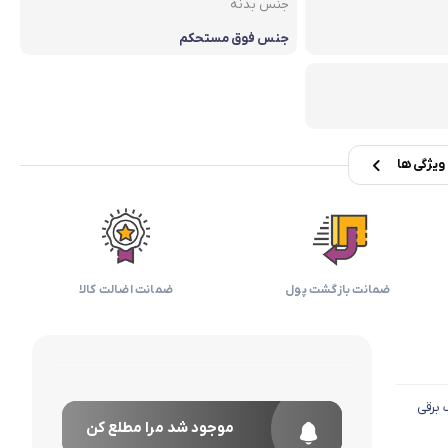
بابیلیس
بلانزو
جنس بدنه
انه
جنس فوق مستحکم
یژگی ها
ضمانت بازگشت پول
ضمانت اضالت کالا
برقی
موجود شد مرا مطلع کن