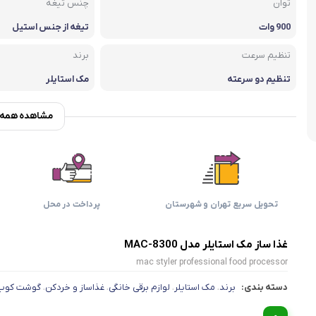
اسمگ
اورال بی
دفترچه راهنما میگل
توان
وافل ساز
چنس تیغه
کتری برقی
ترازو آشپزخ
900 وات
تیغه از جنس استیل
هات داگ پز
تنظیم سرعت
برند
تنظیم دو سرعته
مک استایلر
مشاهده همه و
تحویل سریع تهران و شهرستان
پرداخت در محل
غذا ساز مک استایلر مدل MAC-8300
mac styler professional food processor
دسته بندی:
برند
مک استایلر
لوازم برقی خانگی
غذاساز و خردکن
گوشت کوب 
،
،
،
،