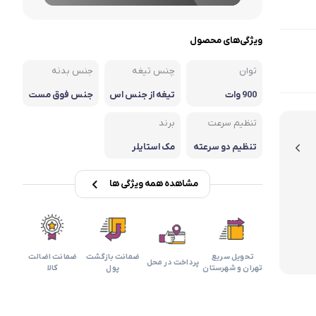
ویژگی‌های محصول
توان
چنس تیغه
جنس بدنه
900 وات
تیغه از جنس اس
جنس فوق مست
تیل
حکم
تنظیم سرعت
برند
تنظیم دو سرعته
مک استایلر
مشاهده همه ویژگی ها
تحویل سریع
ضمانت بازگشت
ضمانت اضالت
پرداخت در محل
تهران و شهرستان
پول
کالا