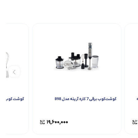
 آریته
گوشت‌کوب برقی 7 کاره آریته مدل 898
گوشت کوب برقی بای
۱۹,۶۰۰,۰۰۰