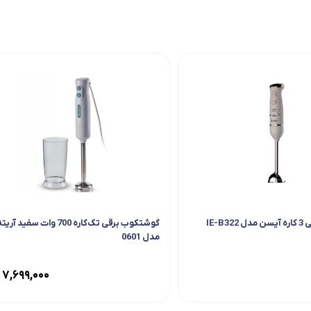
IE-B
گوشتکوب برقی تک‌کاره 700 وات سفید
مدل 0601
۷,۶۹۹,۰۰۰