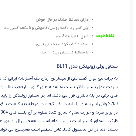
داراي محافظ خشک در حال جوش
پنل کنترل با دکمه روشن/خاموش و 5 دکمه کنترل دما
نقاط قوت
کتري با ظرفیت 3 لیتر
صفحه گرم نگهدارنده براي قوري
با محافظ گرمایش بیش از حد
سماور برقی زولینگن مدل BL11
به جرات می توان گفت یکی از مهمترین ارکان یک آشپزخانه ایرانی که پ
سرعت عمل بسیار بالاتر نسبت به نمونه های گازی از ارجحیت بالاتری 
های برقی در پله بالاتری قرار می دهد. اما چرا سماور زولینگن را با
2200 واتی این سماور را باید در نظر گرفت در مرحله بعد کیفیت با
ظرفیت سماور 3 لیتر است با شیر تمام استیل . همچنین ال
بخشد. دما در این محصول کاملا قابل تنظیم است همچنین می توانید 