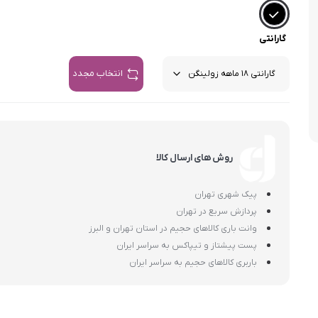
اسمگ
اورال بی
دفترچه راهنما میگل
وافل ساز
کتری برقی
ترازو آشپزخ
هات داگ پز
گارانتی
انتخاب مجدد
روش های ارسال کالا
پیک شهری تهران
پردازش سریع در تهران
وانت باری کالاهای حجیم در استان تهران و البرز
پست پیشتاز و تیپاکس به سراسر ایران
باربری کالاهای حجیم به سراسر ایران