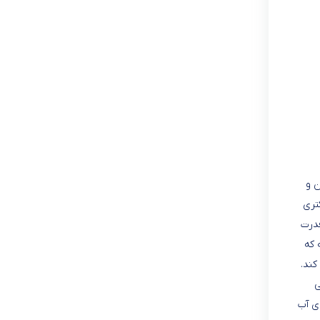
ن و
تری
قدرت
 که
 می کند.
ی
ی آب