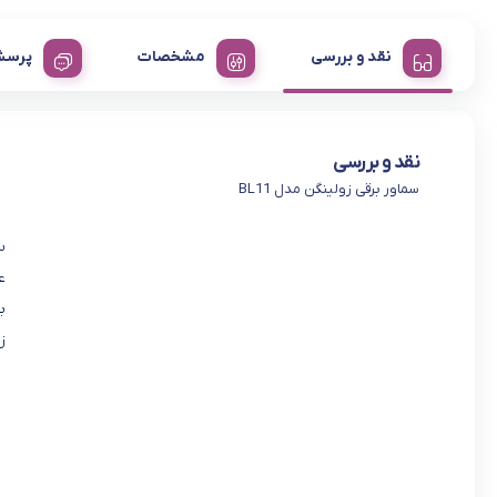
نقد و بررسی
مشخصات
پرسش
نقد و بررسی
سماور برقی زولینگن مدل BL11
ع
ب
ز