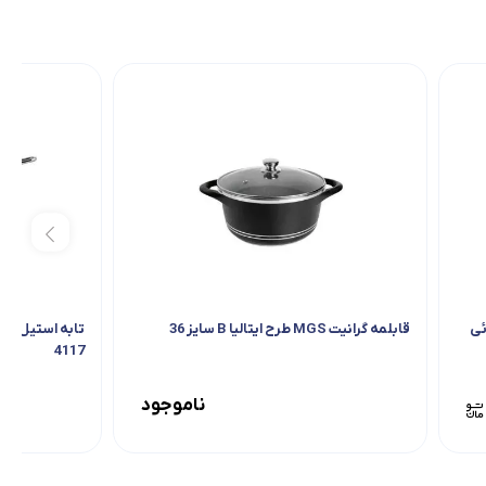
ئی
قابلمه گرانیت MGS طرح ایتالیا B سایز 36
4117
ناموجود