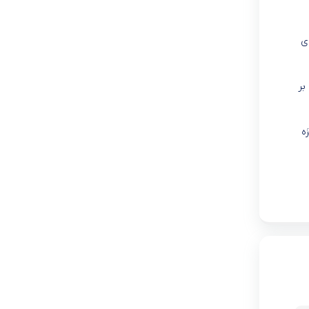
ی
بر
ه