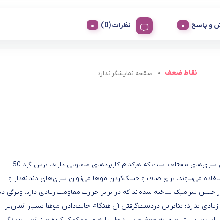
 و پاسخ
نظرات (0)
نقاط ضعف
صقحه نمایشگر ندارد
سشوار چرخشی «2736E» تولید شرکت «بابیلیس» (Babyliss)، دارای سری‌های مختلف است که هرکدام کاربردهای متفاوتی دارند. برس گرد 50
ن موها استفاده می‌شوند. برای صاف و خشک‌کردن موها می‌توان سری‌های دندانه‌دار و
ری گرد و سری دندانه‌دار از جنس سرامیک ساخته شده‌اند که در برابر حرارت مقاومت زیادی دارد. ویژگی د
خش یکسان دما در تمام قسمت‌هاست. 2736SDE وزن زیادی ندارد؛ بنابراین دردست‌گرفتن آن ‌هنگام حالت‌دادن موها بسیار آسان‌تر
 است. این فناوری به حفظ چربی داخل تارهای مو کمک کرده و از آسیب‌دیدگی