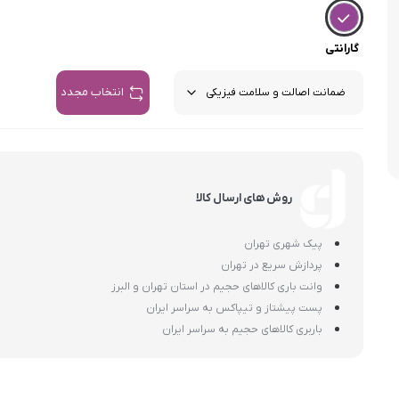
اسمگ
اورال بی
دفترچه راهنما میگل
وافل ساز
کتری برقی
ترازو آشپزخ
هات داگ پز
گارانتی
انتخاب مجدد
روش های ارسال کالا
پیک شهری تهران
پردازش سریع در تهران
وانت باری کالاهای حجیم در استان تهران و البرز
پست پیشتاز و تیپاکس به سراسر ایران
باربری کالاهای حجیم به سراسر ایران