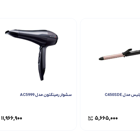
 مدل C450SDE
سشوار رمینگتون مدل AC5999
۱۱,۹۶۶,۹۰۰
۵,۶۶۵,۰۰۰