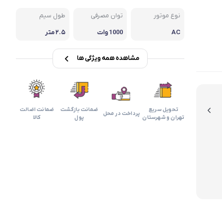
بابیلیس
بلانزو
انه
نوع موتور
توان مصرفی
طول سیم
AC
1000 وات
۲.۵ متر
مشاهده همه ویژگی ها
تحویل سریع
ضمانت بازگشت
ضمانت اضالت
پرداخت در محل
تهران و شهرستان
پول
کالا