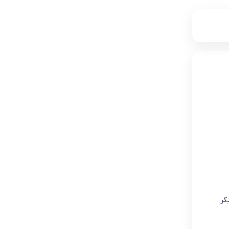
۱۲,۵۴۷,۷۰۰
تامین از فروشگاه دکوماژ
یگر