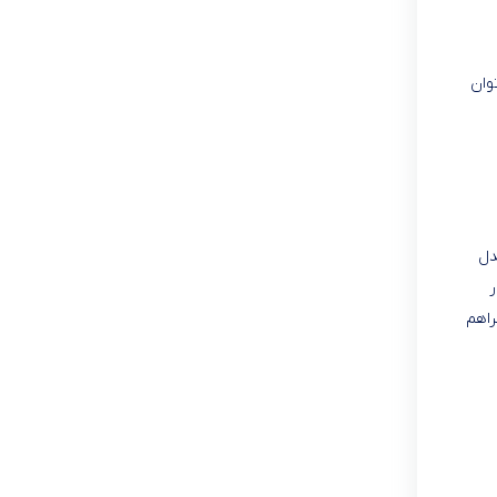
وان
دل
ر
راهم