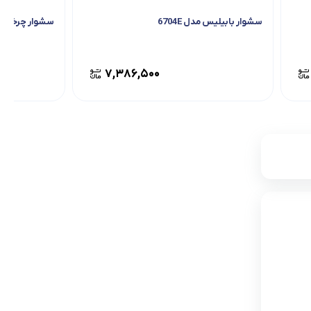
سشوار بابیلیس مدل 6704E
سشوار چرخشی باب
۷,۳۸۶,۵۰۰