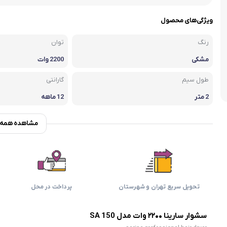
اسمگ
اورال بی
دفترچه راهنما میگل
وافل ساز
کتری برقی
ترازو آشپزخ
ویژگی‌های محصول
هات داگ پز
رنگ
توان
مشکی
2200 وات
طول سیم
گارانتی
2 متر
12 ماهه
مشاهده همه و
تحویل سریع تهران و شهرستان
پرداخت در محل
سشوار سارینا ۲۲۰۰ وات مدل SA 150