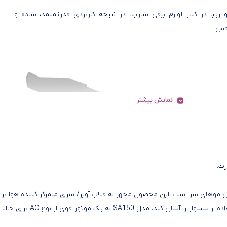
 زیبا در کنار لوازم برقی سارینا در نتیجه کاربردی قدرتمنمد، ساده و
خش
نمایش بیشتر
رت.
نه مناسبی برای حالت دادن موهای سر است. این محصول مجهز به قلاب آویز/ سری متمرکز کننده هوا بر
حالت دادن به موها/ دکمه باد سرد برای تثبیت حالت مو شده تا استفاده از سشوار را آسان کند. مدل SA150 به یک موتور قوی از نوع AC برا