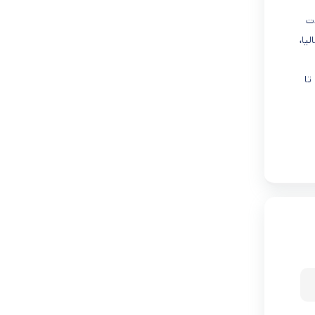
ات
یا،
تا