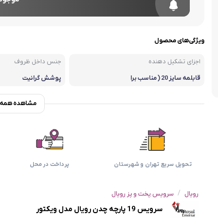
اسمگ
اورال بی
دفترچه راهنما میگل
وافل ساز
کتری برقی
ترازو آشپزخ
هات داگ پز
ویژگی‌های محصول
اجزای تشکیل دهنده
جنس داخل ظروف
قابلمه سایز 20 ( مناسب برا
پوشش گرانیت
ی 5 نفر) /قابلمه سایز 24 ( م
ناسب برای 7 نفر) /قابلمه س
ایز 28 ( مناسب برای 9 نفر) /
مشاهده همه و
قابلمه سایز 32 ( مناسب برا
ی 12 نفر) با درب پیرکس تاب
ه سایز 28 با درب پیرکس تاب
ه دوبل رژیمی سایز 32 به ه
مراه سرویس 7 پارچه کفگیر
و ملاقه
تحویل سریع تهران و شهرستان
پرداخت در محل
/
رویال
سرویس پخت و پز رویال
سرویس 19 پارچه چدن رویال مدل ویکتور