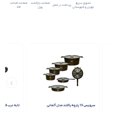
ب پیرکس تابه
تحویل سریع
ضمانت بازگشت
ضمانت اضالت
سایز 28 با درب پی
پرداخت در محل
تهران و شهرستان
پول
کالا
رکس تابه دوبل ر
ژیمی سایز 32 به
همراه سرویس 7
پارچه کفگیر و ملا
قه
سرویس 15 پارچه راکلند مدل آلمانی
تابه درب فلزی گ