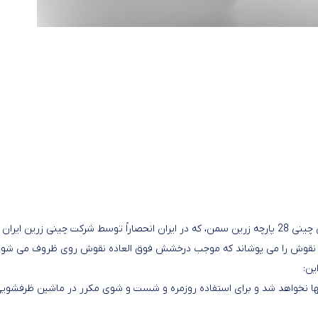
در ظروف تزیین شده به روش IGD (دکور داخل لعابی) مانند سرویس چینی 28 پارچه زرین سمن، که در ایران انحصاراً توسط شرکت چینی زرین ا
 و نقوش را می پوشاند که موجب درخشش فوق العاده نقوش روی ظروف می شود
ین:
ها نخواهد شد و برای استفاده روزمره و شست و شوی مکرر در ماشین ظرفشوی