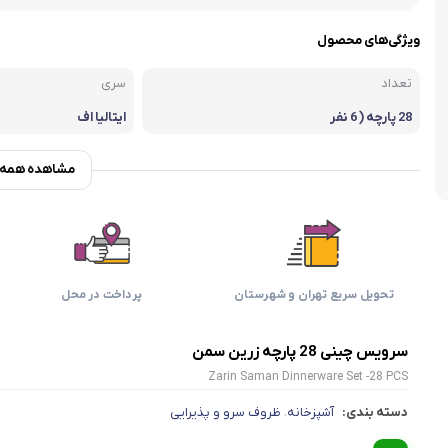
اسمگ
اورال بی
دفترچه راهنما میگل
وافل ساز
کتری برقی
ترازو آشپزخ
ویژگی‌های محصول
هات داگ پز
تعداد
سری
28 پارچه ( 6 نفر
ایتالیا اف
ه)
مشاهده همه و
تحویل سریع تهران و شهرستان
پرداخت در محل
سرویس چینی 28 پارچه زرین سمن
Zarin Saman Dinnerware Set -28 PCS
دسته بندی:
آشپزخانه
ظروف سرو و پذیرایی
،