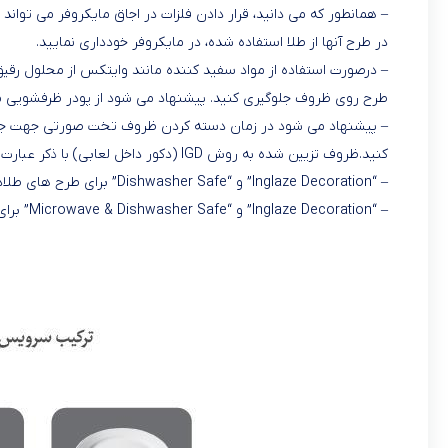
– همانطور که می دانید، قرار دادن فلزات در اجاق مایکروفر می تواند 
در طرح آنها از طلا استفاده شده، در مایکروفر خودداری نمایید.
– درصورت استفاده از مواد سفید کننده مانند وایتکس از محلول رقیق
طرح روی ظروف جلوگیری کنید. پیشنهاد می شود از پودر ظرفشویی مر
– پیشنهاد می شود در زمان دسته کردن ظروف تخت صورتی جهت جلوگ
کنید.ظروف تزیین شده به روش IGD (دکور داخل لعابی) با ذکر عبارت زیر در پشت ظرف مشخص می گردند:
– “Inglaze Decoration” و “Dishwasher Safe” برای طرح های طلادار
– “Inglaze Decoration” و “Microwave & Dishwasher Safe” برای طرح های بدون طلا