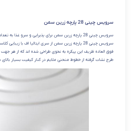
سرویس چینی 28 پارچه زرین سمن
سرویس چینی 28 پارچه زرین سمن برای پذیرایی و سرو غذا به تعداد 6 نفر تهیه شده و تمام ظروف اساسی و ضروری برای میز غذا را در خود دارد.
سرویس چینی 28 پارچه زرین سمن از سری ایتالیا اف با زی
فوق العاده ظریف این پیکره به نحوی طراحی شده اند که از هر جهت
طرح نشات گرفته از خطوط منحنی ملایم در کنار کیفیت بسیار بالای بد