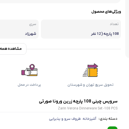
اسمگ
اورال بی
دفترچه راهنما میگل
وافل ساز
کتری برقی
ترازو آشپزخ
ویژگی‌های محصول
هات داگ پز
تعداد
سری
108 پارچه ( 12 نفر
شهرزاد
ه)
مشاهده همه و
تحویل سریع تهران و شهرستان
پرداخت در محل
سرویس چینی 108 پارچه زرین ورونا صورتی
Zarin Verona Dinnerware Set -108 PCS
دسته بندی:
آشپزخانه
ظروف سرو و پذیرایی
،