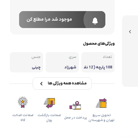
موجود شد مرا مطلع کن
ویژگی‌های محصول
تعداد
سری
جنس
108 پارچه ( 12 نف
شهرزاد
چینی
ره)
مشاهده همه ویژگی ها
تحویل سریع
ضمانت بازگشت
ضمانت اضالت
پرداخت در محل
تهران و شهرستان
پول
کالا