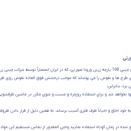
در ظروف تزیین شده به روش IGD (دکور داخل لعابی) مانند سرویس چینی 108 پارچه زرین ورونا صورتی، که در ایران انحصاراً توسط شرکت چینی
 روی طرح ها و نقوش را می پوشاند که موجب درخشش فوق العاده نقوش روی ظ
رد، بنابراین:
ها نخواهد شد و برای استفاده روزمره و شست و شوی مکرر در ماشین ظرفشوی
به خود اجاق و احیاناً ظرف فلزی آسیب برساند. به همین دلیل از قرار دادن ظروف
 شده در زمان کوتاه استفاده نمایید وحتی المقدور از تماس مستقیم این مواد ب