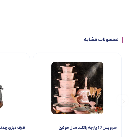
محصولات مشابه
سرویس 17 پارچه راکلند مدل مونیخ
ظرف دیزی چدنی نالینو