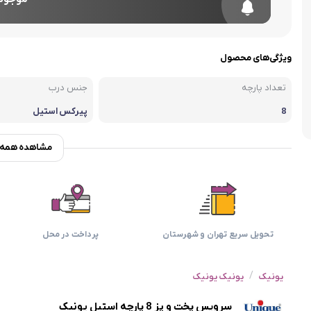
اسمگ
اورال بی
دفترچه راهنما میگل
وافل ساز
کتری برقی
ترازو آشپزخ
هات داگ پز
ویژگی‌های محصول
تعداد پارچه
جنس درب
8
پیرکس استیل
مشاهده همه و
تحویل سریع تهران و شهرستان
پرداخت در محل
/
یونیک
یونیک یونیک
سرویس پخت و پز 8 پارچه استیل یونیک