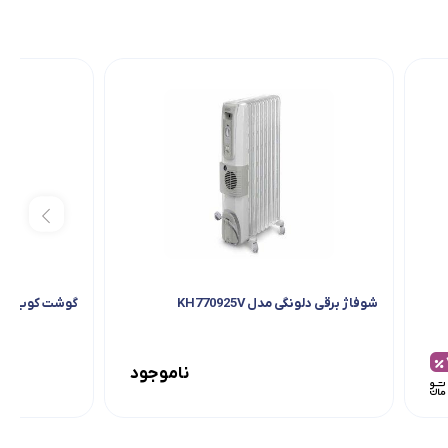
شوفاژ برقی دلونگی مدل KH770925V
گوشت کوب برقی 
ناموجود