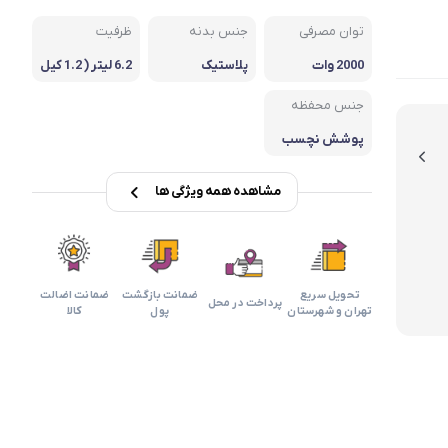
بابیلیس
بلانزو
انه
توان مصرفی
جنس بدنه
ظرفیت
2000 وات
پلاستیک
6.2 لیتر ( 1.2 کیل
وگرم)
جنس محفظه
پوشش نچسب
مشاهده همه ویژگی ها
تحویل سریع
ضمانت بازگشت
ضمانت اضالت
پرداخت در محل
تهران و شهرستان
پول
کالا