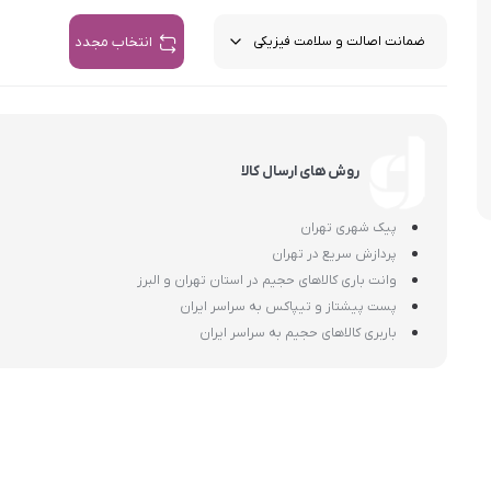
اسمگ
اورال بی
دفترچه راهنما میگل
وافل ساز
کتری برقی
ترازو آشپزخ
انتخاب مجدد
هات داگ پز
روش های ارسال کالا
پیک شهری تهران
پردازش سریع در تهران
وانت باری کالاهای حجیم در استان تهران و البرز
پست پیشتاز و تیپاکس به سراسر ایران
باربری کالاهای حجیم به سراسر ایران