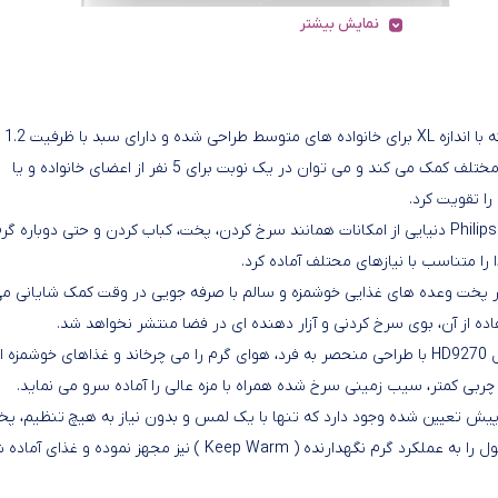
نمایش بیشتر
سرخ کن فیلیپس مدل HD9270، دستگاهی زیبا و جمع و جور است که با اندازه XL برای خانواده های متوسط طراحی شده و دارای سبد با ظرفیت 1.2
کیلوگرم، همراه با ظرف 6.2 لیتری است که در طبخ وعده های غذایی مختلف کمک می کند و می توان در یک نوبت برای 5 نفر از اعضای خانواده و یا
ا تقویت کرد.
فیلیپس برترین برند سرخ کن کم چرب در جهان است و Philips Airfryer XL دنیایی از امکانات همانند سرخ کردن، پخت، کباب کردن و حتی دوباره گ
 را متناسب با نیازهای محتلف آماده کرد.
نگی ساخته شده و در پخت وعده های غذایی خوشمزه و سالم با صرفه جویی در وقت کمک شایانی م
اده از آن، بوی سرخ کردنی و آزار دهنده ای در فضا منتشر نخواهد شد.
فناوری سریع هوا ( Rapid Air Technology ) سرخ کن فیلیپس مدل HD9270 با طراحی منحصر به فرد، هوای گرم را می چرخاند و غذاهای خوشمز
فیلیپس مدل HD9270 صفحه لمسی با 7 برنامه از پیش تعیین شده وجود دارد که تنها با یک لمس و بدون نیاز به هیچ تنظیم، 
آنها آغاز می گردد. همچنین فیلیپس جهت افزایش بازدهی، این محصول را به عملکرد گرم نگهدارنده ( Keep Warm ) نیز مجهز نموده و 