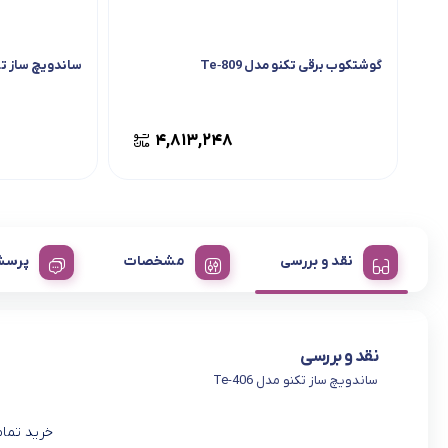
گوشتکوب برقی تکنو مدل Te‑809
ساندویچ ساز ترام 
۴,۸۱۳,۲۴۸
نقد و بررسی
مشخصات
پرسش
نقد و بررسی
ساندویچ ساز تکنو مدل Te-406
خرید تمام