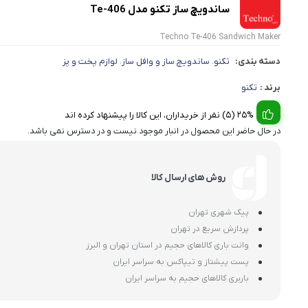
ساندویچ ساز تکنو مدل Te-406
Techno Te-406 Sandwich Maker
دسته بندی:
تکنو
ساندویچ ساز و وافل ساز
لوازم پخت و پز
،
،
برند :
تکنو
25% (5) نفر از خریداران، این کالا را پیشنهاد کرده اند
در حال حاضر این محصول در انبار موجود نیست و در دسترس نمی باشد.
روش های ارسال کالا
پیک شهری تهران
پردازش سریع در تهران
وانت باری کالاهای حجیم در استان تهران و البرز
پست پیشتاز و تیپاکس به سراسر ایران
باربری کالاهای حجیم به سراسر ایران