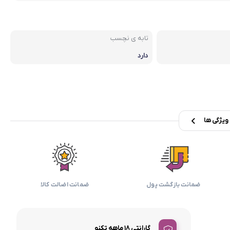
بابیلیس
بلانزو
انه
تابه ی نچسب
دارد
یژگی ها
ضمانت بازگشت پول
ضمانت اضالت کالا
گارانتی 18 ماهه تکنو