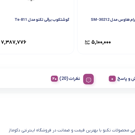
هاوس مدل SM-30212
گوشتکوب برقی تکنو مدل Te‑811
۷,۳۸۷,۷۷۶
۵,۱۰۰,۰۰۰
 و پاسخ
نظرات (20)
ی محصولات تکنو با بهترین قیمت و ضمانت در فروشگاه اینترنتی دکوماژ