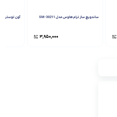
ساندویچ ساز ترام هاوس مدل SM-30211
آون توستر تکنو مد
۳,۹۵۰,۰۰۰