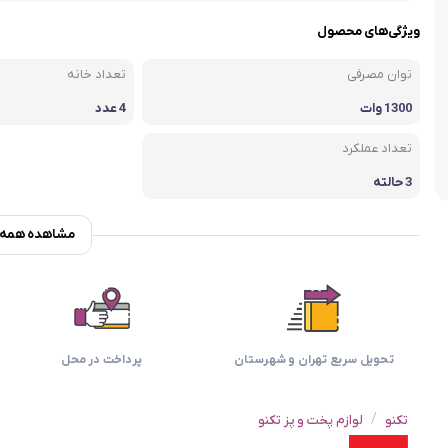
اسمگ
اورال بی
دفترچه راهنما میگل
وافل ساز
کتری برقی
ترازو آشپزخ
ویژگی‌های محصول
هات داگ پز
توان مصرفی
تعداد خانه
1300 وات
4 عدد
تعداد عملکرد
3 حالته
مشاهده همه و
تحویل سریع تهران و شهرستان
پرداخت در محل
/
تکنو
لوازم پخت و پز تکنو