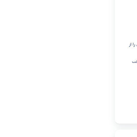
ا از
فت