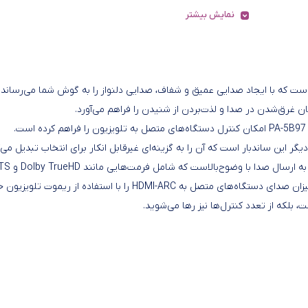
نمایش بیشتر
لات صوتی پانورامیک است که با ایجاد صدایی عمیق و شفاف، صدایی دلنواز را به گوش شما می‌رساند.
اگر از کنترل‌های مجزا خسته و کلافه شده‌اید، ساندبار پانورامیک مدل PA-5B97 امکان کنترل دستگاه‌های متصل به تلویزیون را فراهم کرده است.
ساندبار پانورامیک مدل PA-5B97 با دارا بودن پورت HDMI-ARC قادر به ارسال صدا
HD Master Audio نیز می‌شود. با استفاده از HDMI-ARC، می‌توانید میزان صدای دستگاه‌های متصل به HDMI-ARC را با استفاده از ریموت ت
، بلکه از تعدد کنترل‌ها نیز رها می‌شوید.