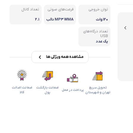
بابیلیس
بلانزو
انه
توان خروجی
فرمت‌های صوتی
تعداد کانال
۱۲۰ وات
MP۳ WMA دالب
۲.۱
ی
تعداد درگاه‌های
USB
یک عدد
مشاهده همه ویژگی ها
تحویل سریع
ضمانت بازگشت
ضمانت اضالت
پرداخت در محل
تهران و شهرستان
پول
کالا