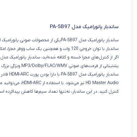
ساندبار پانورامیک مدل PA-5B97
ساندبار پانورامیک مدل PA-5B97یکی از محصو
ساندبار با توان خروجی 120 وات و همچنین یک ساب ووفر مجزا، امکان غرق‌شدن در صدا و لذت‌بردن از شنیدن را فراهم می‌آورد.
پشتیبانی از فرمت‌های صوتی MP3/Dolby/FLAC/WMV ویژگی بزرگ دیگر این ساندبار است که آن را به گزینه‌ای غیرقابل انکار برای انتخاب تبدیل می‌کند.
کنترل کنید. در این ساندبار، نه‌تنها تعداد سیم‌ها کاهش پیداکرده است