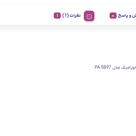
 و پاسخ
نظرات (1)
رامیک مدل PA-5B97