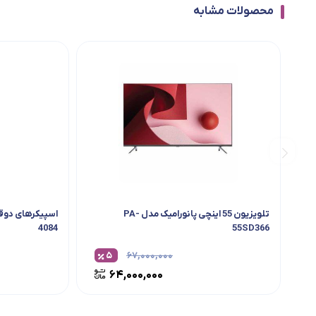
محصولات مشابه
تلویزیون 55 اینچی پانورامیک مدل PA-
اسپیکرهای دوق
4084
55SD366
۵
۶۷,۰۰۰,۰۰۰
۶۴,۰۰۰,۰۰۰