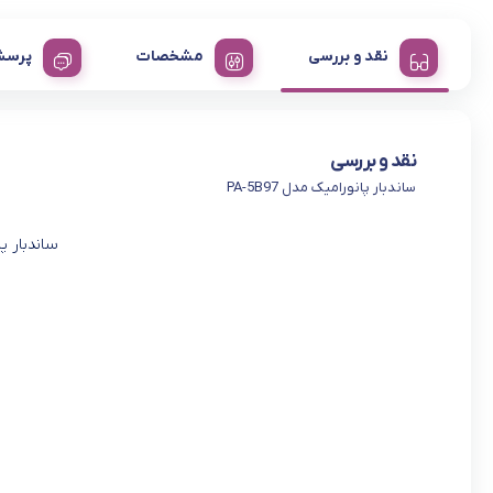
نقد و بررسی
مشخصات
پرسش
نقد و بررسی
ساندبار پانورامیک مدل PA-5B97
ساندبار پانو