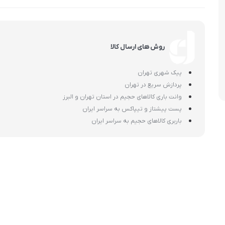
اسمگ
اورال بی
دفترچه راهنما میگل
وافل ساز
کتری برقی
ترازو آشپزخ
هات داگ پز
روش های ارسال کالا
پیک شهری تهران
پردازش سریع در تهران
وانت باری کالاهای حجیم در استان تهران و البرز
پست پیشتاز و تیپاکس به سراسر ایران
باربری کالاهای حجیم به سراسر ایران