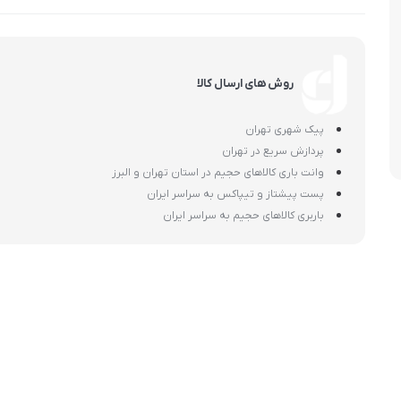
اسمگ
اورال بی
دفترچه راهنما میگل
وافل ساز
کتری برقی
ترازو آشپزخ
هات داگ پز
روش های ارسال کالا
پیک شهری تهران
پردازش سریع در تهران
وانت باری کالاهای حجیم در استان تهران و البرز
پست پیشتاز و تیپاکس به سراسر ایران
باربری کالاهای حجیم به سراسر ایران