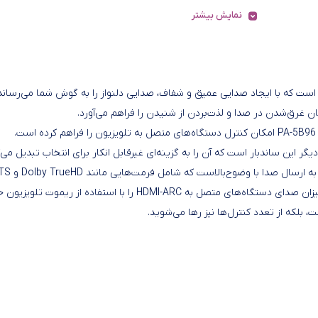
نمایش بیشتر
ولات صوتی پانورامیک است که با ایجاد صدایی عمیق و شفاف، صدایی دلنواز را به گوش شما می‌رساند
اگر از کنترل‌های مجزا خسته و کلافه شده‌اید، ساندبار پانورامیک مدل PA-5B96 امکان کنترل دستگاه‌های متصل به تلویزیون را فراهم کرده است.
ساندبار پانورامیک مدل PA-5B96 با دارا بودن پورت HDMI-ARC قادر به ارسال صدا
HD Master Audio نیز می‌شود. با استفاده از HDMI-ARC، می‌توانید میزان صدای دستگاه‌های متصل به HDMI-ARC را با استفاده از ریموت ت
، بلکه از تعدد کنترل‌ها نیز رها می‌شوید.