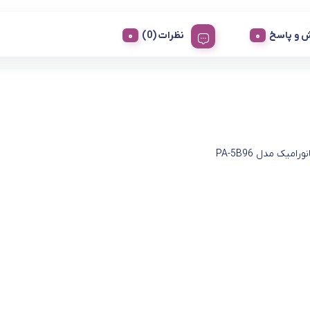
 و پاسخ
نظرات (0)
رامیک مدل PA-5B96