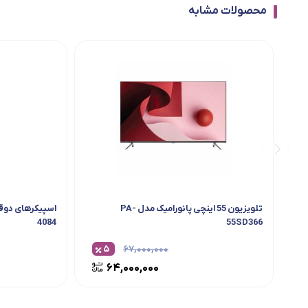
محصولات مشابه
تلویزیون 55 اینچی پانورامیک مدل PA-
اسپیکرهای دوق
4084
55SD366
۵
۶۷,۰۰۰,۰۰۰
۶۴,۰۰۰,۰۰۰