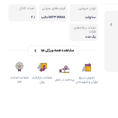
بابیلیس
بلانزو
انه
توان خروجی
فرمت‌های صوتی
تعداد کانال
۱۰۰ وات
MP۳ WMA دالب
۲.۱
ی
تعداد درگاه‌های
USB
یک عدد
مشاهده همه ویژگی ها
تحویل سریع
ضمانت بازگشت
ضمانت اضالت
پرداخت در محل
تهران و شهرستان
پول
کالا