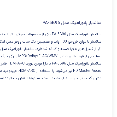
ساندبار پانورامیک مدل PA-5B96
ساندبار پانورامیک مدل PA-5B96 یکی از محص
ساندبار با توان خروجی 100 وات و همچنین یک ساب ووفر مجزا، امکان غرق‌شدن در صدا و لذت‌بردن از شنیدن را فراهم می‌آورد.
پشتیبانی از فرمت‌های صوتی MP3/Dolby/FLAC/WMV ویژگی بزرگ دیگر این ساندبار است که آن را به گزینه‌ای غیرقابل انکار برای انتخاب تبدیل می‌کند.
کنترل کنید. در این ساندبار، نه‌تنها تعداد سیم‌ها کاهش پیداکرده است