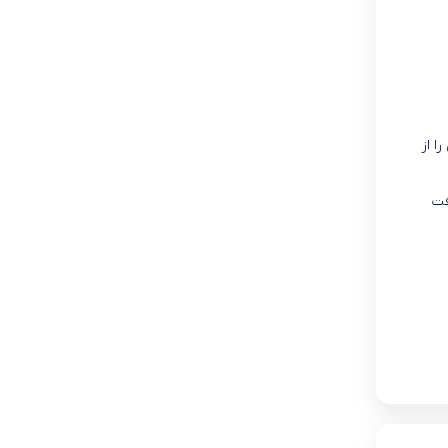
ا از
فت