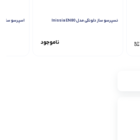
نسپرسو ساز دلونگی مدل Inissia EN80
اسپرسو ساز مباشی مد
ناموجود