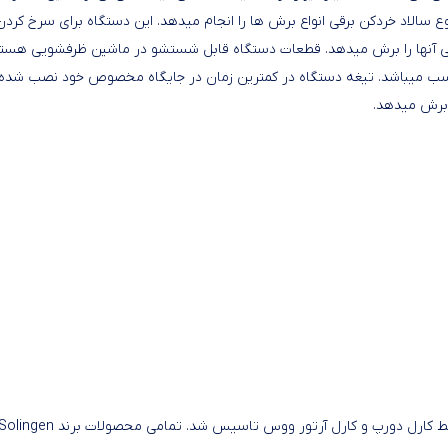
ع سالاد خردکن برقی انواع برش ها را انجام میدهد. این دستگاه برای سرخ کردن
لالی آنها را برش میدهد. قطعات دستگاه قابل شستشو در ماشین ظرفشویی هستن
مناسب میباشد. تیغه دستگاه در کمترین زمان در جایگاه مخصوص خود نصب شده
 برش میدهد.
زولینگن یک برند معروف آلمانی است که در سال 1906 میلادی توسط کارل دورپ و کارل آرتور ووس تاسیس شد. تمامی محصولات برند ngen