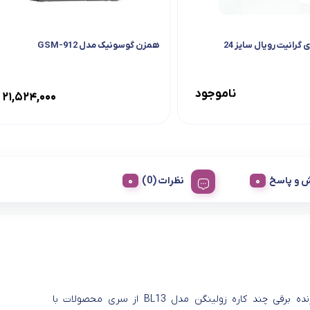
گرانیت رویال سایز 24
همزن گوسونیک مدل GSM-912
ناموجود
۲۱,۵۲۴,۰۰۰
 و پاسخ
نظرات (0)
رنده برقی چند کاره زولینگن مدل BL13 از سری محصولات با