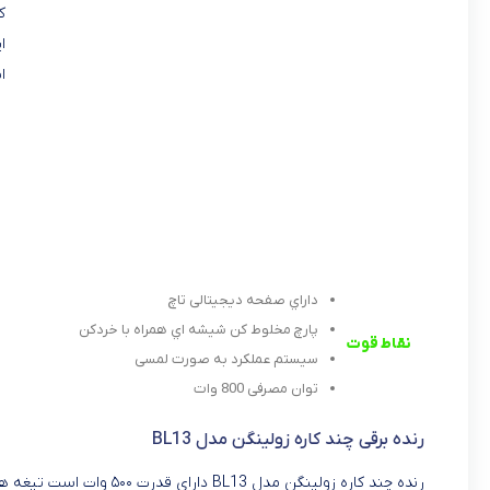
ک
ا
ا
داراي صفحه دیجیتالی تاچ
پارچ مخلوط کن شیشه اي همراه با خردکن
نقاط قوت
سیستم عملکرد به صورت لمسی
توان مصرفی 800 وات
رنده برقی چند کاره زولینگن مدل BL13
رنده چند کاره زولینگن مد