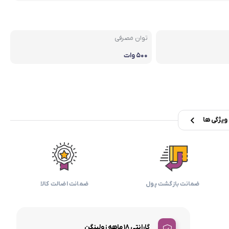
بابیلیس
بلانزو
انه
توان مصرفی
۵۰۰ وات
یژگی ها
ضمانت بازگشت پول
ضمانت اضالت کالا
گارانتی 18 ماهه زولینگن