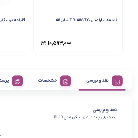
قابلمه تیارا مدل TR-48STG سایز 48
قابلمه درب فلزی 
۱۰,۵۹۳,۰۰۰
نقد و بررسی
مشخصات
پرسش
نقد و بررسی
رنده برقی چند کاره زولینگن مدل BL13