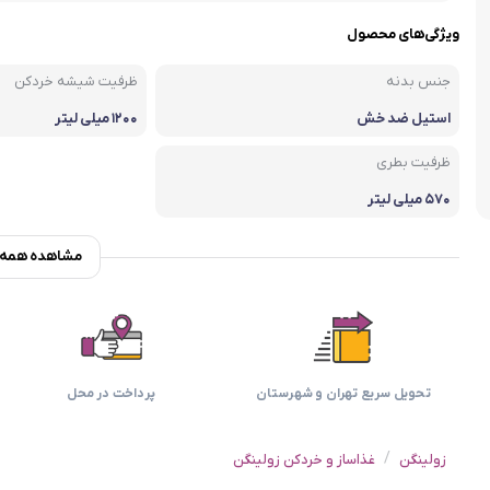
اسمگ
اورال بی
دفترچه راهنما میگل
وافل ساز
کتری برقی
ترازو آشپزخ
ویژگی‌های محصول
هات داگ پز
جنس بدنه
ظرفیت شیشه خردکن
استیل ضد خش
۱۲۰۰ میلی لیتر
ظرفیت بطری
۵۷۰ میلی لیتر
مشاهده همه و
تحویل سریع تهران و شهرستان
پرداخت در محل
/
زولینگن
غذاساز و خردکن زولینگن