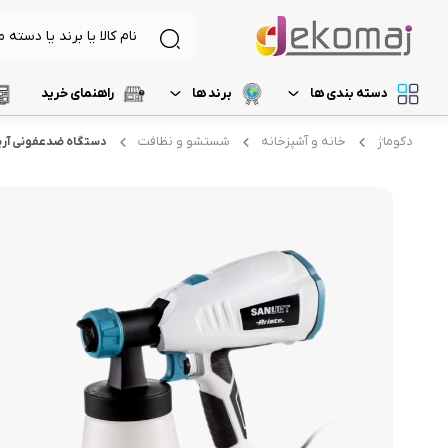
دسته بندی ها
برند ها
راهنمای خرید
دکوماژ
خانه و آشپزخانه
شستشو و نظافت
دستگاه ضدعفونی آریته 
لیست 1
د
لوازم برقی آشپزخانه
غذاساز و خردکن
لیست 2
م
نظافت و شستشو
مخلوط کن
خردکن
لیست 3
ر
آرایشی و بهداشتی
آسیاب
لیست 4
آ
تهویه، سرمایش و گرمایش
رنده برقی
لیست 5
میوه خشک کن
همزن
گوشت کوب برقی