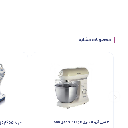
محصولات مشابه
همزن آریته سری Vintage مدل 1588
اسپرسو و كاپوچينوساز CAPRI 