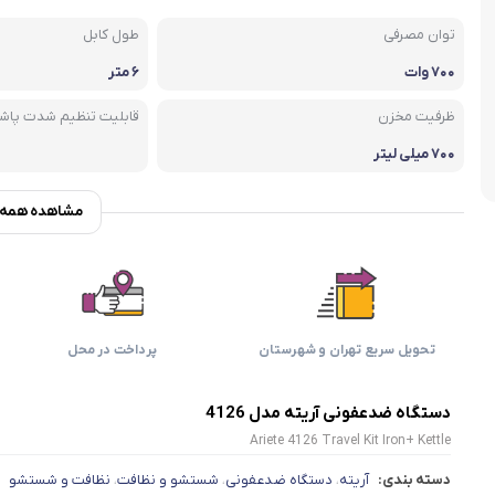
اسمگ
اورال بی
دفترچه راهنما میگل
وافل ساز
کتری برقی
ترازو آشپزخ
توان مصرفی
طول کابل
هات داگ پز
۷۰۰ وات
۶ متر
ظرفیت مخزن
قابلیت تنظیم شدت پا
۷۰۰ میلی لیتر
مشاهده همه و
تحویل سریع تهران و شهرستان
پرداخت در محل
دستگاه ضدعفونی آریته مدل 4126
Ariete 4126 Travel Kit Iron+ Kettle
دسته بندی:
آریته
دستگاه ضدعفونی
شستشو و نظافت
نظافت و شستشو
،
،
،