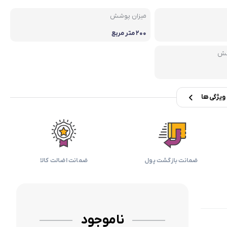
بابیلیس
بلانزو
انه
میزان پوشش
۲۰۰ متر مربع
شش
یژگی ها
ضمانت بازگشت پول
ضمانت اضالت کالا
ناموجود