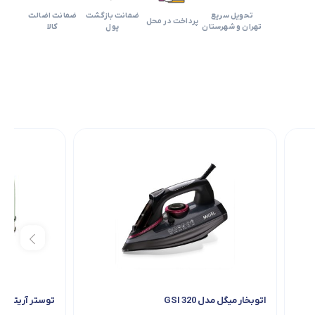
تحویل سریع
ضمانت بازگشت
ضمانت اضالت
پرداخت در محل
تهران و شهرستان
پول
کالا
اتوبخار میگل مدل GSI 320
توستر آریته سری