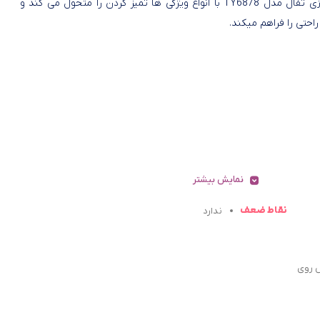
جارو شارژی تفال مدل TY6878 با انواع ویژگی ها تمیز کردن را متحول می کند و
راحتی را فراهم میکند.
نمایش بیشتر
نقاط ضعف
ندارد
ش روی