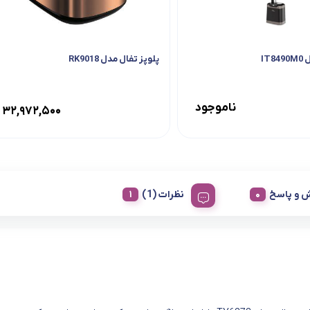
IT
پلوپز تفال مدل RK9018
ناموجود
۳۲,۹۷۲,۵۰۰
 و پاسخ
نظرات (1)