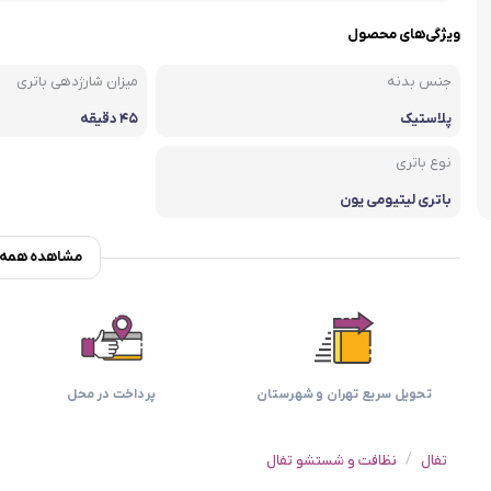
اسمگ
اورال بی
دفترچه راهنما میگل
وافل ساز
کتری برقی
ترازو آشپزخ
ویژگی‌های محصول
هات داگ پز
جنس بدنه
میزان شارژدهی باتری
پلاستیک
۴۵ دقیقه
نوع باتری
باتری لیتیومی یون
مشاهده همه و
تحویل سریع تهران و شهرستان
پرداخت در محل
/
تفال
نظافت و شستشو تفال