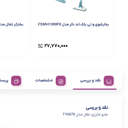
بخارشوی و تی بلک اند دکر مدل FSMH1300FX
بخارگر تفال مدل 8490M0
۲۷,۷۷۰,۰۰۰
نقد و بررسی
مشخصات
پرسش
نقد و بررسی
جارو شارژی تفال مدل TY6878