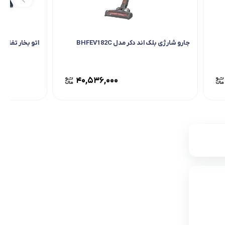
جارو شارژی بلک اند دکر مدل BHFEV182C
اتو بخار تفال مدل 2
۴۰,۵۳۶,۰۰۰