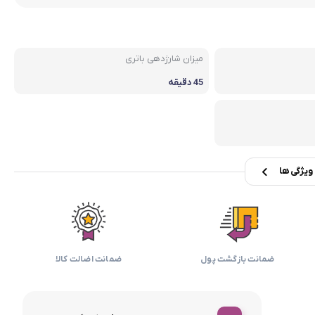
بابیلیس
بلانزو
انه
میزان شارژدهی باتری
45 دقیقه
یژگی ها
ضمانت بازگشت پول
ضمانت اضالت کالا