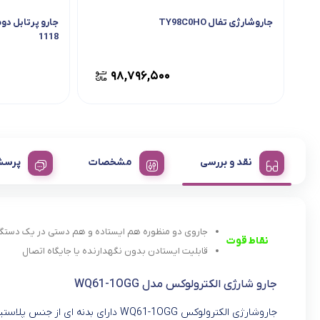
جاروشارژی تفال TY98C0HO
1118
۹۸,۷۹۶,۵۰۰
نقد و بررسی
مشخصات
پرسش
جاروی دو منظوره هم ایستاده و هم دستی در یک دستگا
نقاط قوت
قابلیت ایستادن بدون نگهدارنده یا جایگاه اتصال
جارو شارژی الکترولوکس مدل WQ61-1OGG
جاروشارژی الکترولوکس WQ61-1OGG دارای