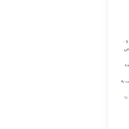
و ..
می
ده
ت به
تا