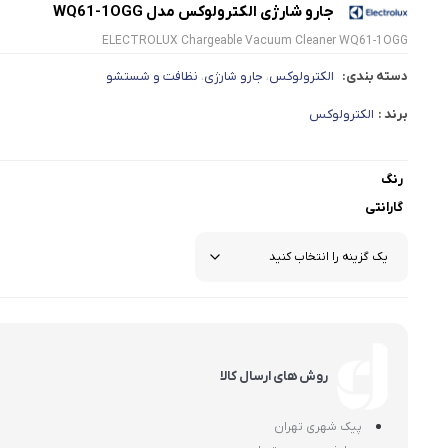
جارو شارژی الکترولوکس مدل WQ61-1OGG
ELECTROLUX Chargeable Vacuum Cleaner WQ61-1OGG
دسته بندی:
الکترولوکس
جارو شارژی
نظافت و شستشو
،
،
برند :
الکترولوکس
رنگ
گارانتی
روش های ارسال کالا
پیک شهری تهران