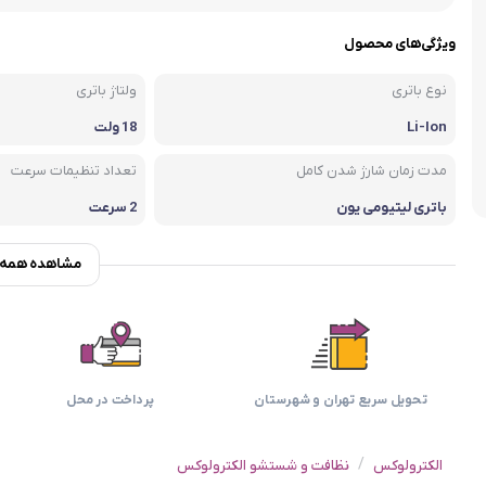
اسمگ
اورال بی
دفترچه راهنما میگل
وافل ساز
کتری برقی
ترازو آشپزخ
ویژگی‌های محصول
هات داگ پز
نوع باتری
ولتاژ باتری
Li-Ion
18 ولت
مدت زمان شارژ شدن کامل
تعداد تنظیمات سرعت
باتری لیتیومی یون
2 سرعت
مشاهده همه و
تحویل سریع تهران و شهرستان
پرداخت در محل
/
الکترولوکس
نظافت و شستشو الکترولوکس