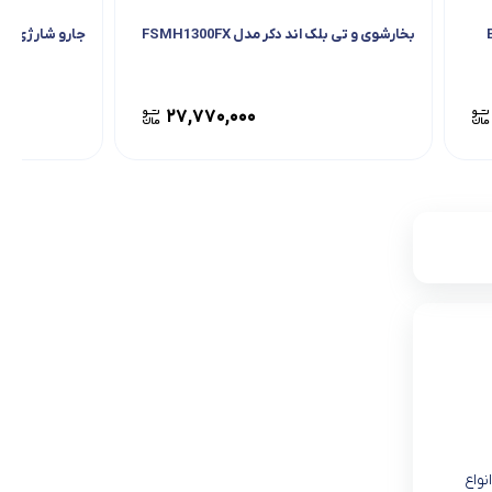
بخارشوی و تی بلک اند دکر مدل FSMH1300FX
جارو شارژی بلک اند 
۲۷,۷۷۰,۰۰۰
انواع