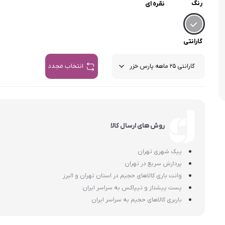
اسمگ
اورال بی
دفترچه راهنما میگل
وافل ساز
رنگ
نقره ای
کتری برقی
ترازو آشپزخ
هات داگ پز
گارانتی
انتخاب مجدد
روش های ارسال کالا
پیک شهری تهران
پردازش سریع در تهران
وانت باری کالاهای حجیم در استان تهران و البرز
پست پیشتاز و تیپاکس به سراسر ایران
باربری کالاهای حجیم به سراسر ایران