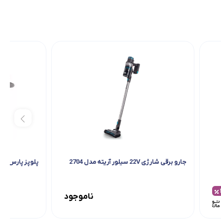
جارو برقی شارژی 22V سیلور آریته مدل 2704
پلوپز پارس خزر مدل YAN
ناموجود