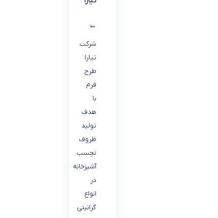
تیارا
شرکت
تیارا
طرح
فرم
با
هدف
تولید
ظروف
نچسب
آشپزخانه
در
انواع
گرانیتی