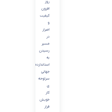
روز
افزون
کیفیت
و
اصرار
در
مسیر
رسیدن
به
استانداردهای
جهانی
سرلوحه
ی
کار
خویش
قرار