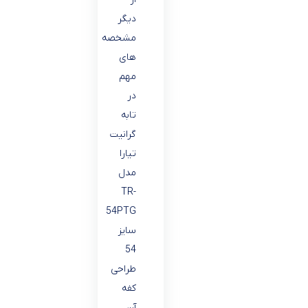
دیگر
مشخصه
های
مهم
در
تابه
گرانیت
تیارا
مدل
TR-
54PTG
سایز
54
طراحی
کفه
آن