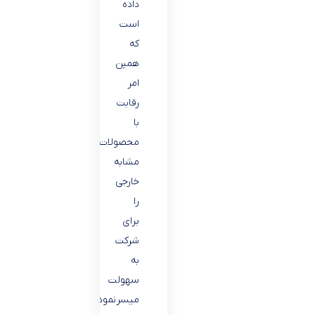
داده
است
که
همین
امر
رقابت
با
محصولات
مشابه
خارجی
را
برای
شرکت
به
سهولت
میسرنموده