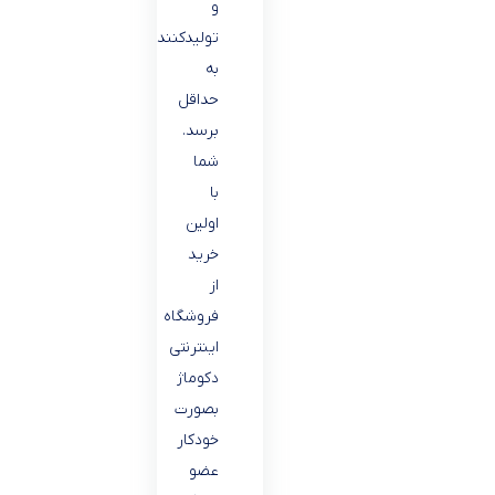
و
تولیدکننده
به
حداقل
برسد.
شما
با
اولین
خرید
از
فروشگاه
اینترنتی
دکوماژ
بصورت
خودکار
عضو