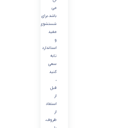
می
باشد.برای
شستشوی
مفید
و
استاندارد
تابه
سعی
کنید
،
قبل
از
استفاد
از
ظروف،
با