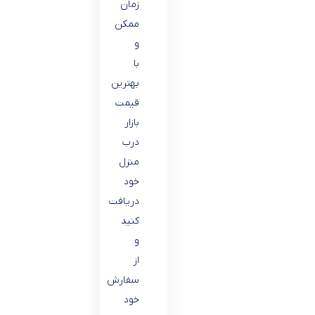
زمان
ممکن
و
با
بهترین
قیمت
بازار
درب
منزل
خود
دریافت
کنید
و
از
سفارش
خود