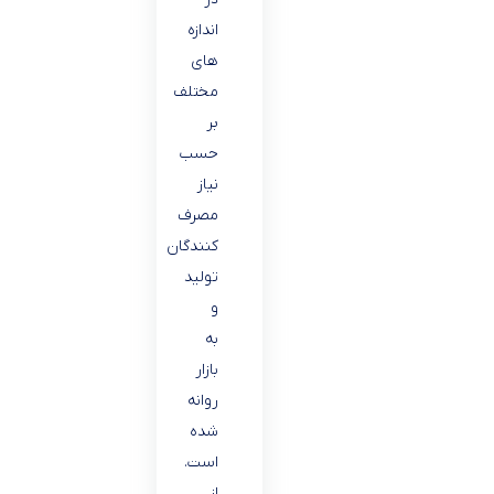
اندازه
های
مختلف
بر
حسب
نیاز
مصرف
کنندگان
تولید
و
به
بازار
روانه
شده
است.
از