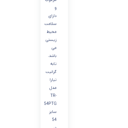
و
دارای
سلامت
محیط
زیستی
می
باشد.
تابه
گرانیت
تیارا
مدل
TR-
54PTG
سایز
54
در