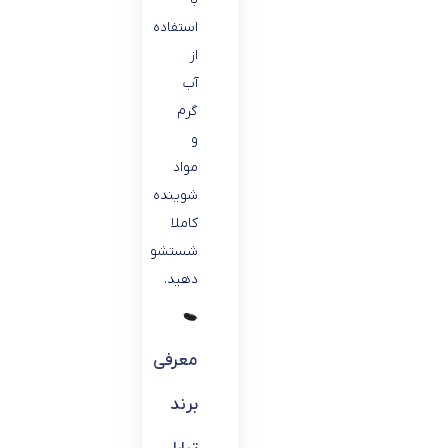
استفاده
از
آب
گرم
و
مواد
شوینده
کاملا
شستشو
دهید.
معرفی
برند