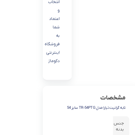
انتخاب
و
اعتماد
شما
به
فروشگاه
اینترنتی
دکوماژ
مشخصات
تابه گرانیت تیارا مدل TR-54PTG سایز 54
جنس
بدنه