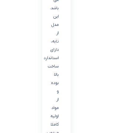
باشد.
این
مدل
از
تابه،
دارای
استاندارد
ساخت
بالا
بوده
و
از
مواد
اولیه
کاملا
مرغوب