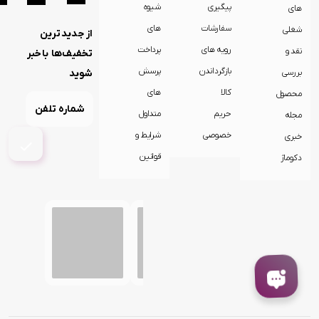
پیگیری
شیوه
های
سفارشات
های
شغلی
از جدیدترین
رویه های
پرداخت
نقد و
تخفیف‌ها باخبر
بازگرداندن
پرسش
بررسی
شوید
کالا
های
محصول
حریم
متداول
مجله
خصوصی
شرایط و
خبری
قوانین
دکوماژ