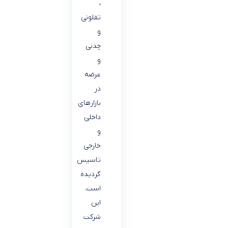
،
تفلونی
و
چدنی
و
عرضه
در
بازارهای
داخلی
و
خارجی
تاسیس
گردیده
است.
این
شرکت