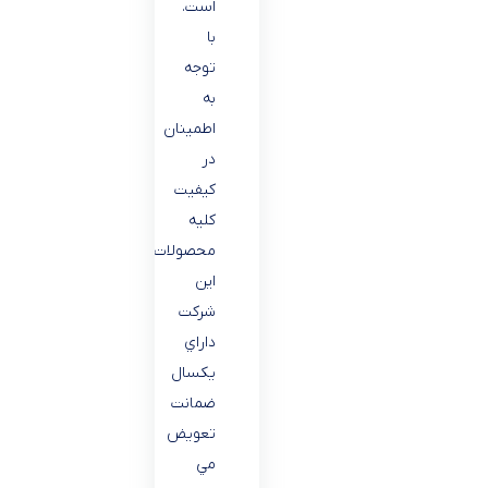
است.
با
توجه
به
اطمينان
در
كيفيت
كليه
محصولات
اين
شركت
داراي
يكسال
ضمانت
تعويض
مي