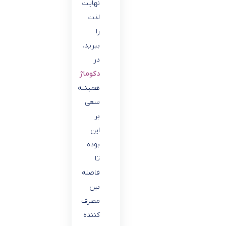
نهایت
لذت
را
ببرید.
در
دکوماژ
همیشه
سعی
بر
این
بوده
تا
فاصله
بین
مصرف
کننده