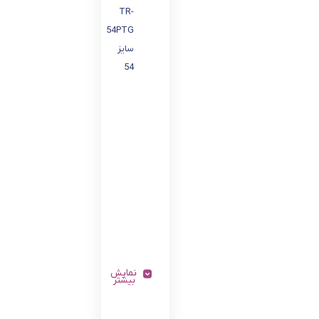
TR-
54PTG
سایز
54
نمایش
بیشتر