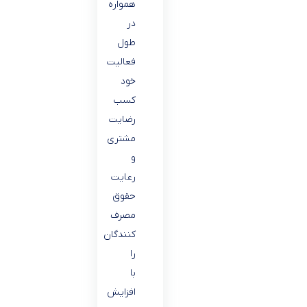
همواره
در
طول
فعالیت
خود
کسب
رضایت
مشتری
و
رعایت
حقوق
مصرف
کنندگان
را
با
افزایش