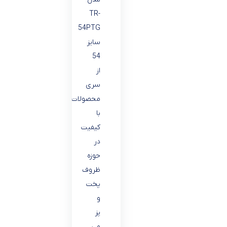
TR-
54PTG
سایز
54
از
سری
محصولات
با
کیفیت
در
حوزه
ظروف
پخت
و
پز
می