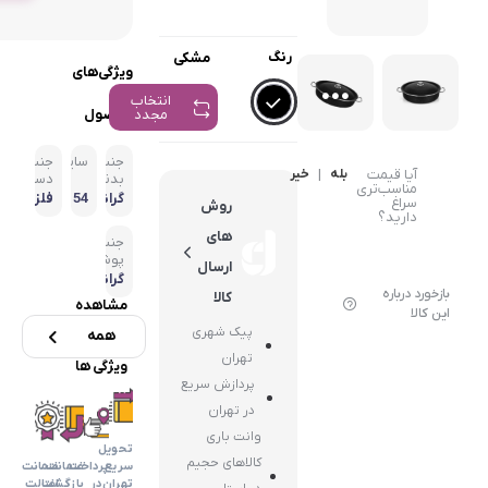
گوشت کوب برقی
رنگ
مشکی
ویژگی‌های
لوازم پخت و پز
انتخاب
مجدد
محصول
جنس
سایز
جنس
آیا قیمت
بله
|
خیر
بدنه
دسته
مناسب‌تری
گرانی
54
فلزی
سراغ
روش
ت
استی
دارید؟
ل
های
جنس
پوشش
ارسال
داخلی
گرانیت
بازخورد درباره
کالا
مشاهده
این کالا
پیک شهری
همه
تهران
ویژگی ها
پردازش سریع
در تهران
وانت باری
تحویل
کالاهای حجیم
سریع
پرداخت
ضمانت
ضمانت
تهران
در
بازگشت
اضالت