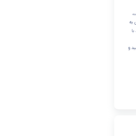
ت.
 به
با
ید و