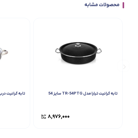
محصولات مشابه
تابه گرانیت تیارا مدل TR-54PTG سایز 54
تابه گرانیت درب
۸,۹۷۶,۰۰۰