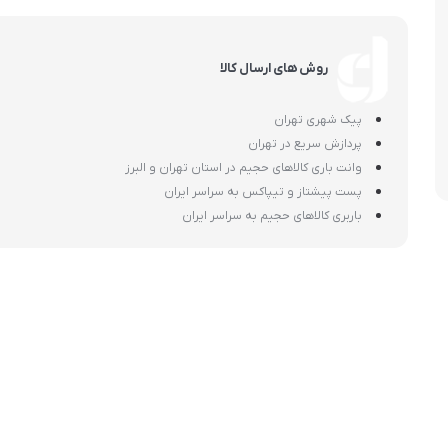
اسمگ
اورال بی
دفترچه راهنما میگل
وافل ساز
کتری برقی
ترازو آشپزخ
هات داگ پز
روش های ارسال کالا
پیک شهری تهران
پردازش سریع در تهران
وانت باری کالاهای حجیم در استان تهران و البرز
پست پیشتاز و تیپاکس به سراسر ایران
باربری کالاهای حجیم به سراسر ایران