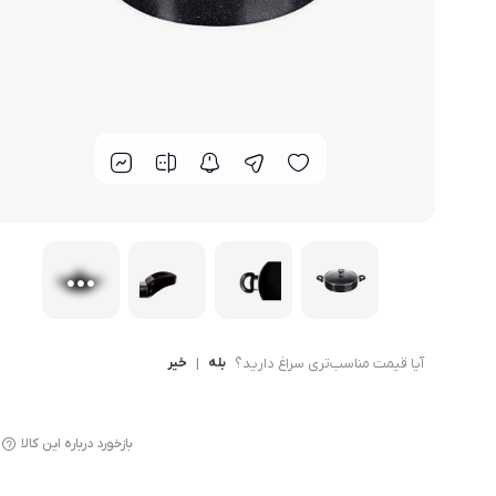
لوازم پخت و پز
آیا قیمت مناسب‌تری سراغ دارید؟
بله
|
خیر
بازخورد درباره این کالا