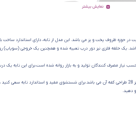
نمایش بیشتر
یز 28 از سری محصولات با کیفیت در حوزه ظروف پخت و پز می باشد. این مدل از تابه، دارای استاندارد ساخت با
 باشد. یک حلقه فلزی نیز دور درب تعبیه شده و همچنین یک خروجی (سوپاپ) ر
یز 28 در اندازه های مختلف بر حسب نیاز مصرف کنندگان تولید و به بازار روانه شده است.برای این تابه یک در
از دیگر مشخصه های مهم در تابه گرانیت تیارا مدل TR-28PTG سایز 28 طراحی کفه آن می باشد.برای شستشوی مفید و استاندارد تابه سعی کن
و دهید.