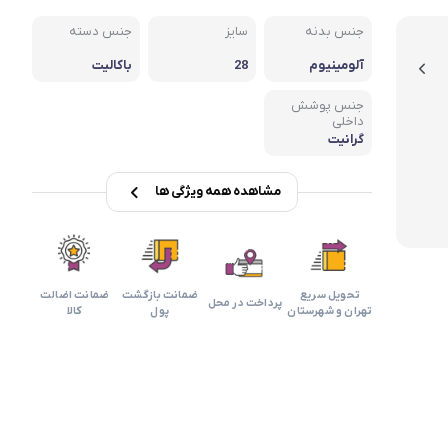
بابیلیس
بلانزو
انه
جنس بدنه
سایز
جنس دسته
آلومینیوم
28
باکالیت
جنس پوشش
داخلی
گرانیت
مشاهده همه ویژگی ها
تحویل سریع
ضمانت بازگشت
ضمانت اضالت
پرداخت در محل
تهران و شهرستان
پول
کالا