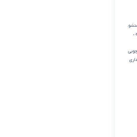
تشو.
،
چوبی
داری