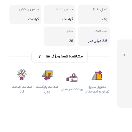
بابیلیس
بلانزو
انه
مدل طرح
جنس بدنه
جنس روکش
وک
گرانیت
گرانیت
ضخامت
سایز
2.5 میلی‌متر
28
مشاهده همه ویژگی ها
تحویل سریع
ضمانت بازگشت
ضمانت اضالت
پرداخت در محل
تهران و شهرستان
پول
کالا