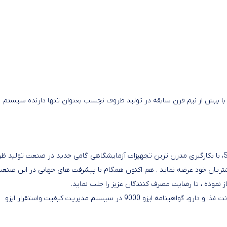
 بیش از نیم قرن سابقه در تولید ظروف نچسب بعنوان تنها دارنده سیستم
Roller coating در ایران و همچنین مجهز به سیستم Spray coating، با بکارگیری مدرن ترین تجهیزات آزمایشگاهی گامی جدید در صنعت تولی
 مشتریان خود عرضه نماید . هم اکنون همگام با پیشرفت های جهانی در این صنعت
ز نموده ، تا رضایت مصرف کنندگان عزیز را جلب نماید.
اخذ نشان کاربرد علامت استاندارد ایران، دریافت پروانه ساخت از معاونت غذا و دارو، گواهینامه ایزو 9000 در سیستم مدیریت کیفیت واستقرار ایزو