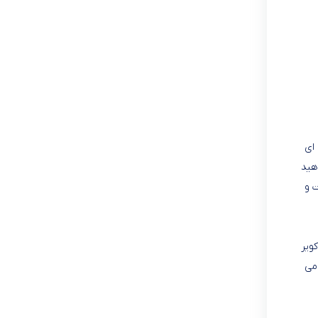
ه ای
هید
 و
 کویر
 می