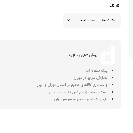
اسمگ
اورال بی
دفترچه راهنما میگل
وافل ساز
کتری برقی
ترازو آشپزخ
گارانتی
هات داگ پز
روش های ارسال کالا
پیک شهری تهران
پردازش سریع در تهران
وانت باری کالاهای حجیم در استان تهران و البرز
پست پیشتاز و تیپاکس به سراسر ایران
باربری کالاهای حجیم به سراسر ایران