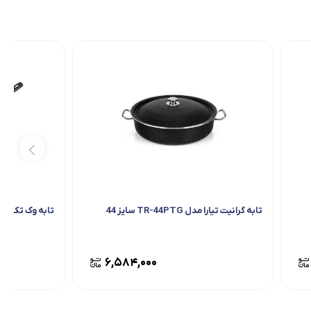
تابه گرانیت تیارا مدل TR-44PTG سایز 44
تابه وک تک ظرف 
۶,۵۸۴,۰۰۰