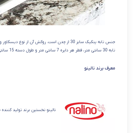
جنس تابه پنکیک سایز 30 از چدن است. روکش آن از
تابه 30 سانتی متر، قطر هر دایره 7 سانتی متر و طول دسته 15 سانتی متر است. وزن تقریبی آن 2440 گرم است.
معرف برند نالینو
نالینو نخستین برند تولید کننده 