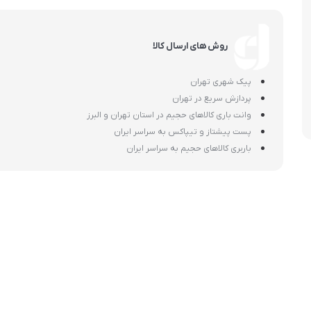
اسمگ
اورال بی
دفترچه راهنما میگل
وافل ساز
کتری برقی
ترازو آشپزخ
هات داگ پز
روش های ارسال کالا
پیک شهری تهران
پردازش سریع در تهران
وانت باری کالاهای حجیم در استان تهران و البرز
پست پیشتاز و تیپاکس به سراسر ایران
باربری کالاهای حجیم به سراسر ایران