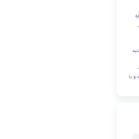
ازه‌
نید
و یا