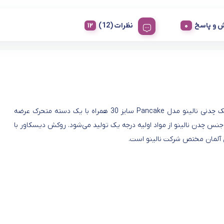
 و پاسخ
نظرات (12)
تابه پنکیک چدنی نالینو مدل Pancake سایز 30 همراه با یک دسته متحرک عرضه
نس چدن نالینو از مواد اولیه درجه یک تولید می‌شود. روکش دیسکاور با
 آلمان مختص شرکت نالینو است.