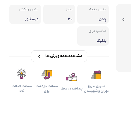
بابیلیس
بلانزو
انه
جنس بدنه
سایز
جنس روکش
چدن
۳۰
دیسکاور
مناسب برای
پنکیک
مشاهده همه ویژگی ها
تحویل سریع
ضمانت بازگشت
ضمانت اضالت
پرداخت در محل
تهران و شهرستان
پول
کالا