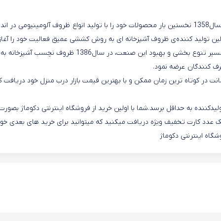
شرکت پانیذسازان دانا با هدف کارآفرینی و توسعه تولیدات داخلی درسال1358 نخستین بار محصولات خود را با تولید انواع ظروف آلومینیومی در اند
عرضه نمود. این گروه در سال 1374 به عنوان اولین تولید کننده‌ی ظروف آشپزخانه‌ ای به روش کششی عمیق فعالیت خود را آغاز
نمود و همگام با پیشرفت های جامعه علمی، فنی و تولیدی ونیز در مسیر تنوع بخشی و بهبود این صنعت، در سال1386 ظروف نچسب آشپزخانه به
صرف کنندگان عرضه نمود
.
انت در کوتاه ترین زمان ممکن و با بهترین قیمت بازار درب منزل خود دریافت ک
کننده به حداقل برسد.شما با اولین خرید از فروشگاه اینترنتی دکوماژ بصورت
 عدد کارت تخفیف ویژه دریافت میکنید که میتوانید برای خرید های بعدی خود 
شگاه اینترنتی دکوماژ