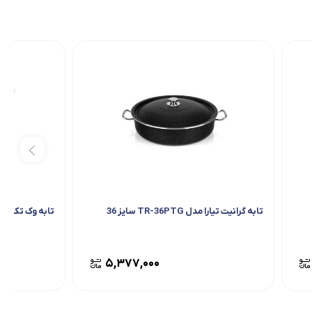
تابه گرانیت تیارا مدل TR-36PTG سایز 36
تابه وک تک ظرف 
۵,۳۷۷,۰۰۰